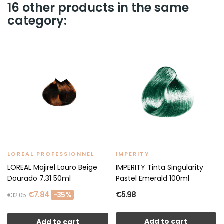
16 other products in the same
category:
LOREAL PROFESSIONNEL
IMPERITY
LOREAL Majirel Louro Beige
IMPERITY Tinta Singularity
Dourado 7.31 50ml
Pastel Emerald 100ml
€7.84
€5.98
-35%
€12.05
Add to cart
Add to cart