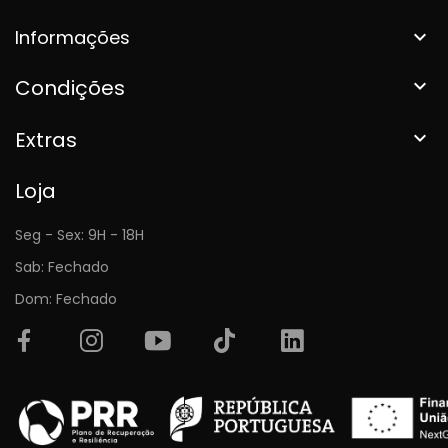
Informações

Condições

Extras

Loja
Seg - Sex: 9H - 18H
Sab: Fechado
Dom: Fechado