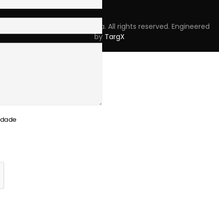
Copyright © 2023 Skpro, Lda. All rights reserved. Engineered
by
TargX
cidade