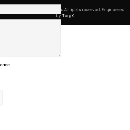
Copyright © 2023 Skpro, Lda. All rights reserved. Engineered
by
TargX
cidade