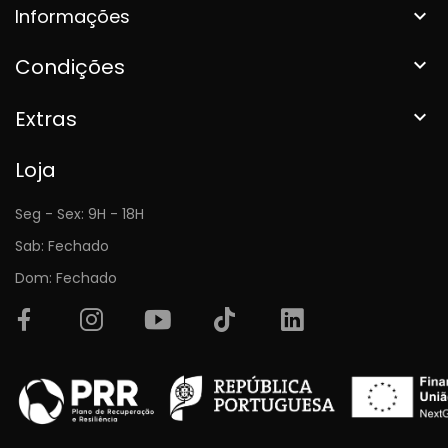
Informações

Condições

Extras

Loja
Seg - Sex: 9H - 18H
Sab: Fechado
Dom: Fechado