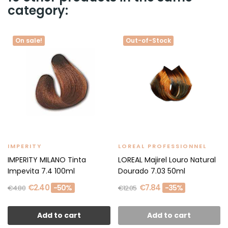
category:
On sale!
Out-of-Stock
IMPERITY
LOREAL PROFESSIONNEL
IMPERITY MILANO Tinta
LOREAL Majirel Louro Natural
Impevita 7.4 100ml
Dourado 7.03 50ml
€2.40
€7.84
-50%
-35%
€4.80
€12.05
Add to cart
Add to cart