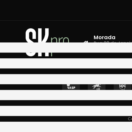
Morada
Rua 28 de Janeiro,
4400-335 Vila N
Co