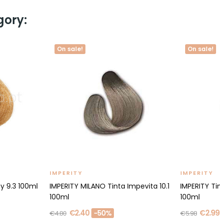
gory:
On sale!
On sale!
IMPERITY
IMPERITY
ty 9.3 100ml
IMPERITY MILANO Tinta Impevita 10.1
IMPERITY Tin
100ml
100ml
€2.40
€2.99
-50%
€4.80
€5.98