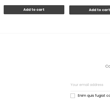
Add to cart
Add to car
Co
Enim quis fugiat c