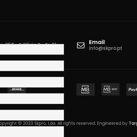
Email
 350 - Edifício T - Fr. 01
info@skpro.pt
ova de Gaia
pyright © 2023 Skpro, Lda. All rights reserved. Engineered by
Tar