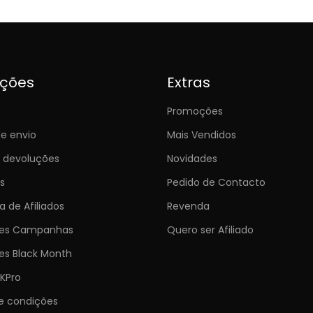
ições
Extras
Promoções
e envio
Mais Vendidos
e devoluções
Novidades
s
Pedido de Contacto
 de Afiliados
Revenda
ões Campanhas
Quero ser Afiliado
es Black Month
KPro
e condições