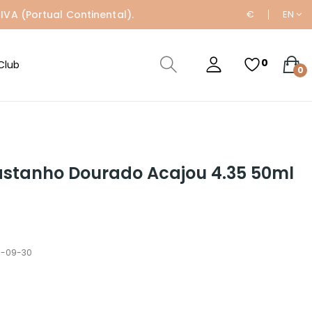
IVA (Portual Continental).
€
EN
0
Club
0
astanho Dourado Acajou 4.35 50ml
33-09-30