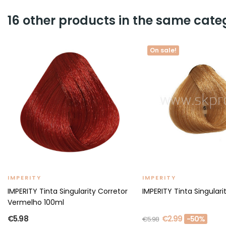
16 other products in the same cate
On sale!
IMPERITY
IMPERITY
IMPERITY Tinta Singularity Corretor
IMPERITY Tinta Singulari
Vermelho 100ml
€5.98
€2.99
-50%
€5.98