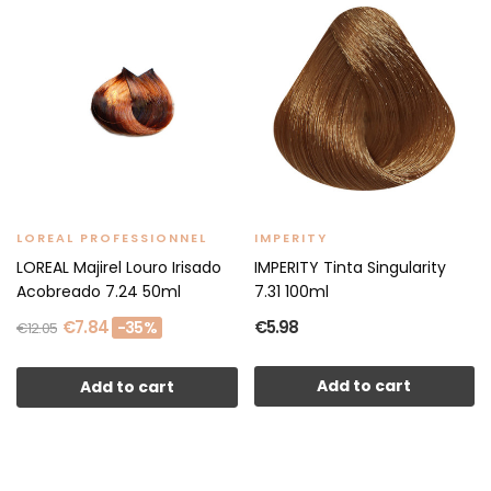
LOREAL PROFESSIONNEL
IMPERITY
LOREAL Majirel Louro Irisado
IMPERITY Tinta Singularity
Acobreado 7.24 50ml
7.31 100ml
€7.84
€5.98
-35%
€12.05
Add to cart
Add to cart