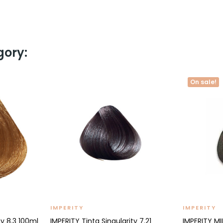
gory:
On sale!
IMPERITY
IMPERITY
ty 8.3 100ml
IMPERITY Tinta Singularity 7.21
IMPERITY MI