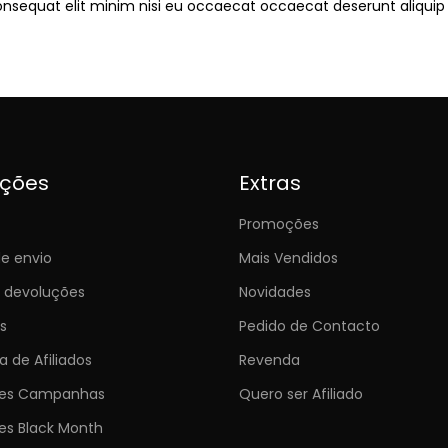
onsequat elit minim nisi eu occaecat occaecat deserunt aliquip 
ições
Extras
Promoções
e envio
Mais Vendidos
e devoluções
Novidades
s
Pedido de Contacto
 de Afiliados
Revenda
ões Campanhas
Quero ser Afiliado
es Black Month