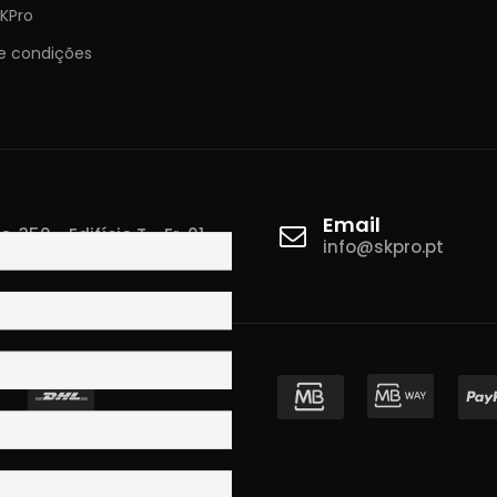
KPro
e condições
Email
 350 - Edifício T - Fr. 01
info@skpro.pt
ova de Gaia