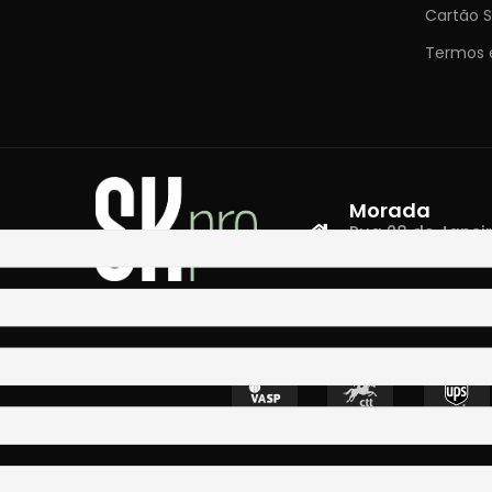
Cartão S
Termos 
Morada
Rua 28 de Janeiro,
4400-335 Vila N