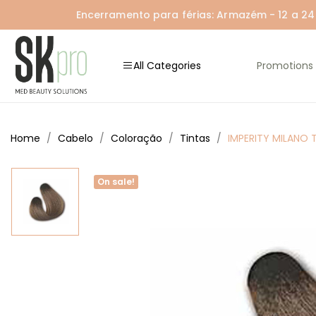
Encerramento para férias: Armazém - 12 a 24 A
All Categories
Promotions
Home
Cabelo
Coloração
Tintas
IMPERITY MILANO T
On sale!