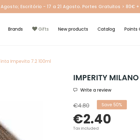
gosto; Escritório - 17 a 21 Agosto. Portes Gratuitos > 80€ + 
Brands
Gifts
New products
Catalog
Points 
inta Impevita 7.2 100ml
IMPERITY MILANO 
Write a review
€4.80
Save 50%
€2.40
Tax included