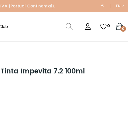
IVA (Portual Continental).
€
EN
0
Club
0
Tinta Impevita 7.2 100ml