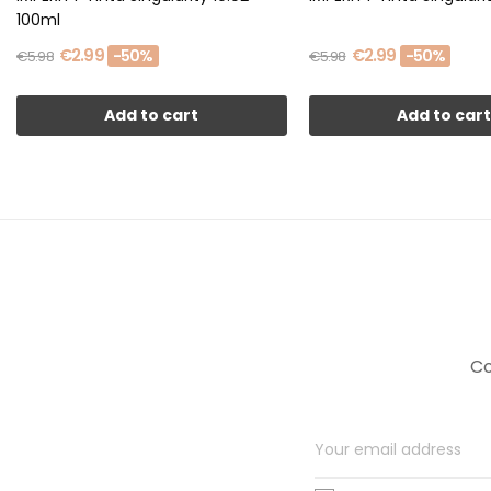
100ml
€2.99
€2.99
-50%
-50%
€5.98
€5.98
Add to cart
Add to car
Co