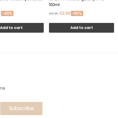
100ml
0
€2.99
-50%
-50%
€5.98
Add to cart
Add to cart
ine
Subscribe