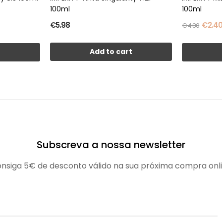
100ml
100ml
€5.98
€2.4
€4.80
Add to cart
t
Subscreva a nossa newsletter
nsiga 5€ de desconto válido na sua próxima compra onl