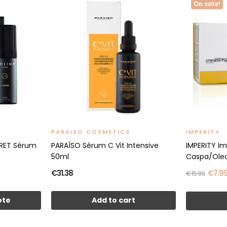
On sale!
PARAISO COSMETICS
IMPERITY
CRET Sérum
PARAÍSO Sérum C Vit Intensive
IMPERITY I
50ml
Caspa/Oleo
€31.38
€7.9
€15.99
ote
Add to cart