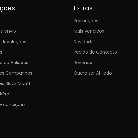
ições
Extras
Promoções
e envio
Mais Vendidos
e devoluções
Novidades
s
Pedido de Contacto
 de Afiliados
Revenda
ões Campanhas
Quero ser Afiliado
es Black Month
KPro
e condições