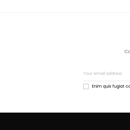
Co
Enim quis fugiat c