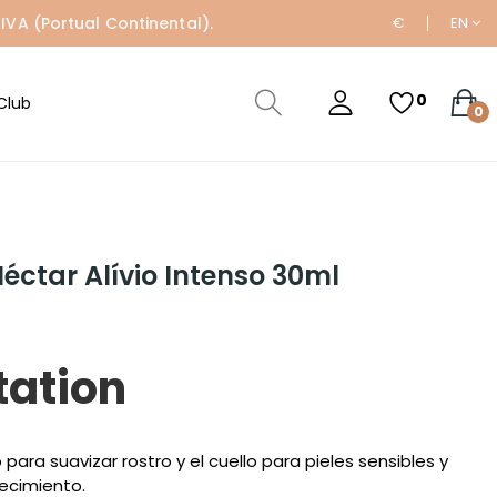
IVA (Portual Continental).
€
EN
0
Club
0
éctar Alívio Intenso 30ml
tation
ara suavizar rostro y el cuello para pieles sensibles y
jecimiento.