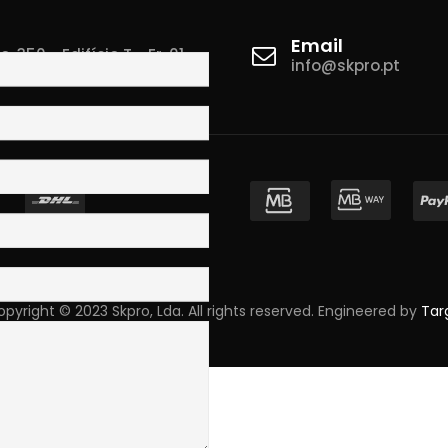
Email
 350 - Edifício T - Fr. 01
info@skpro.pt
ova de Gaia
pyright © 2023 Skpro, Lda. All rights reserved. Engineered by
Tar