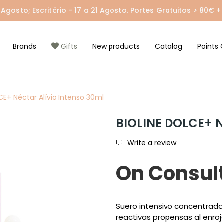
gosto; Escritório - 17 a 21 Agosto. Portes Gratuitos > 80€ + 
Brands
Gifts
New products
Catalog
Points 
CE+ Néctar Alívio Intenso 30ml
BIOLINE DOLCE+ N
Write a review
On Consul
Suero intensivo concentrado p
reactivas propensas al enro