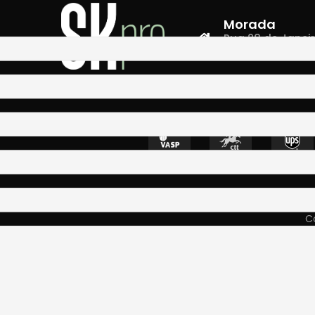
Morada
Rua 28 de Janeiro,
4400-335 Vila N
Co