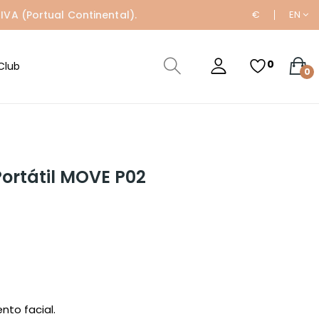
IVA (Portual Continental).
€
EN
0
Club
0
Portátil MOVE P02
nto facial.