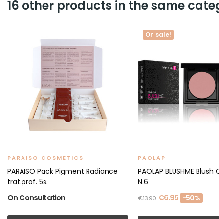
16 other products in the same cate
On sale!
PARAISO COSMETICS
PAOLAP
PARAISO Pack Pigment Radiance
PAOLAP BLUSHME Blush 
trat.prof. 5s.
N.6
On Consultation
€6.95
-50%
€13.90