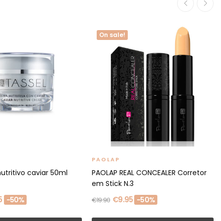
On sale!
PAOLAP
tritivo caviar 50ml
PAOLAP REAL CONCEALER Corretor
em Stick N.3
5
€9.95
-50%
-50%
€19.90