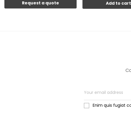
Request a quote
Add to car
Co
Enim quis fugiat c