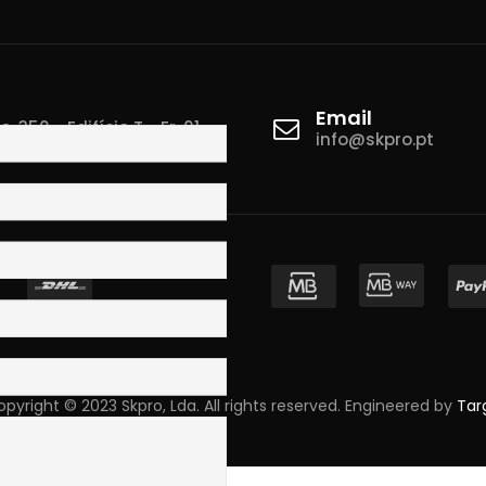
Email
 350 - Edifício T - Fr. 01
info@skpro.pt
ova de Gaia
pyright © 2023 Skpro, Lda. All rights reserved. Engineered by
Tar