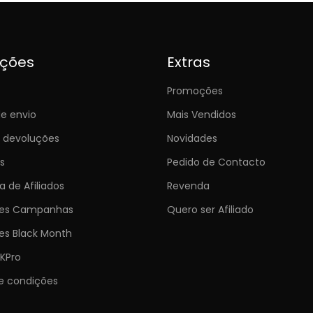
ições
Extras
Promoções
e envio
Mais Vendidos
e devoluções
Novidades
s
Pedido de Contacto
 de Afiliados
Revenda
ões Campanhas
Quero ser Afiliado
es Black Month
KPro
e condições