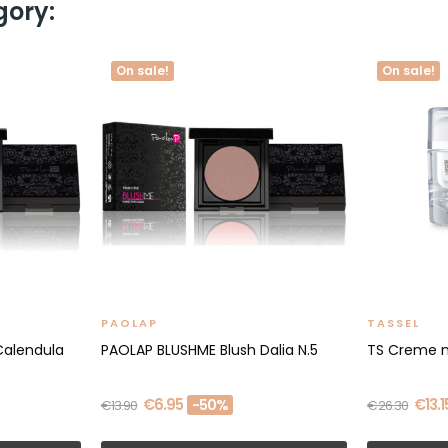
gory:
On sale!
On sale!
PAOLAP
TASSEL
Calendula
PAOLAP BLUSHME Blush Dalia N.5
TS Creme nu
€6.95
€13.1
-50%
€13.90
€26.30