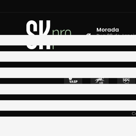
Morada
Rua 28 de Janeiro,
4400-335 Vila N
Co