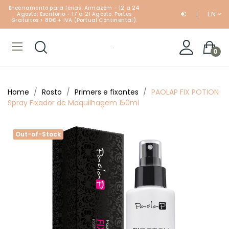
Encerramento para férias: Armazém - 12 a 24
€
EN
Agosto; Escritório - 17 a 21 Agosto. Portes
Gratuitos > 80€ + IVA (Portual Continental).
0
Home
Rosto
Primers e fixantes
PAOLAP FIX POTION
Spray Fixador de Maquilhagem 150ml
Out-of-Stock