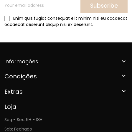
Subscribe
Enim quis fugiat consequat elit minim nisi eu occaecat
occaecat deserunt aliquip nisi ex deserunt.
Informações

Condições

Extras

Loja
Seg - Sex: 9H - 18H
Sab: Fechado