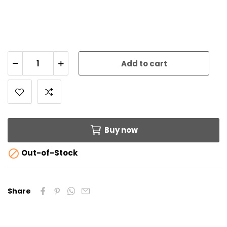
Add to cart
Buy now

Out-of-Stock
Share