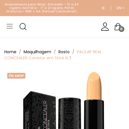
Encerramento para férias: Armazém - 12 a 24
€
EN
Agosto; Escritório - 17 a 21 Agosto. Portes
Gratuitos > 80€ + IVA (Portual Continental).
0
Home
Maquilhagem
Rosto
PAOLAP REAL
CONCEALER Corretor em Stick N.3
On sale!