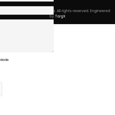
Copyright © 2023 Skpro, Lda. All rights reserved. Engineered
by
TargX
cidade