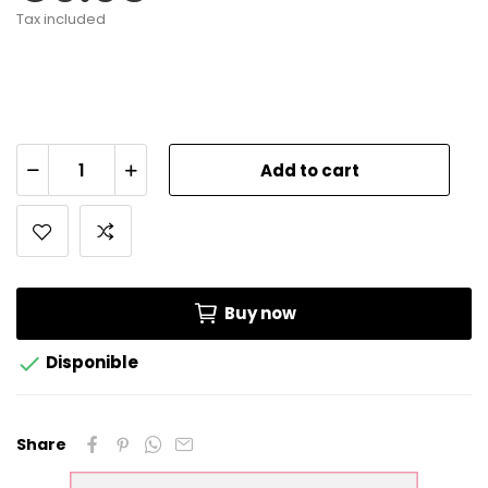
Tax included
Add to cart
Buy now

Disponible
Share