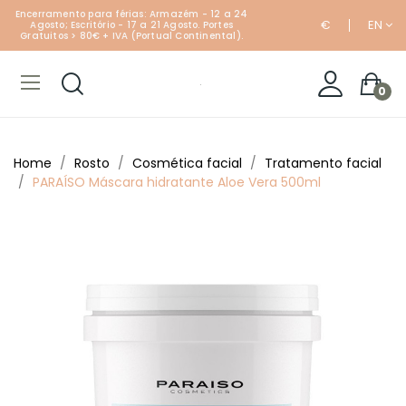
Encerramento para férias: Armazém - 12 a 24
€
EN
Agosto; Escritório - 17 a 21 Agosto. Portes
Gratuitos > 80€ + IVA (Portual Continental).
0
Home
Rosto
Cosmética facial
Tratamento facial
PARAÍSO Máscara hidratante Aloe Vera 500ml