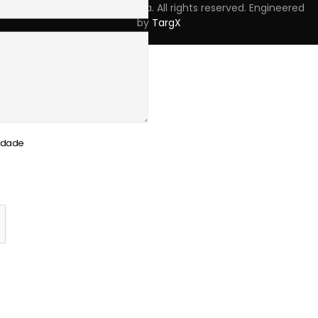
Copyright © 2023 Skpro, Lda. All rights reserved. Engineered
by
TargX
cidade