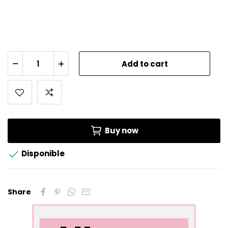
Add to cart
Buy now

Disponible
Share