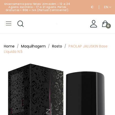
Encerramento para férias: Armazém - 12 a 24
€
EN
Agosto; Escritório - 17 a 21 Agosto. Portes
Gratuitos > 80€ + IVA (Portual Continental).
0
Home
Maquilhagem
Rosto
PAOLAP JALUSKIN Base
Líquida N.5