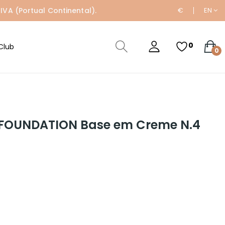
IVA (Portual Continental).
€
EN
0
Club
0
FOUNDATION Base em Creme N.4