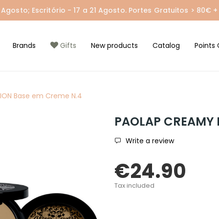
gosto; Escritório - 17 a 21 Agosto. Portes Gratuitos > 80€ + 
Brands
Gifts
New products
Catalog
Points 
ION Base em Creme N.4
PAOLAP CREAMY 
Write a review
€24.90
Tax included