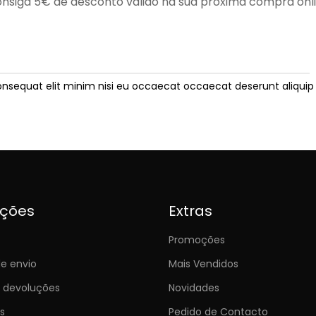
nsiga 5€ de desconto válido na sua próxima compra onl
onsequat elit minim nisi eu occaecat occaecat deserunt aliquip 
ições
Extras
Promoções
e envio
Mais Vendidos
e devoluções
Novidades
s
Pedido de Contacto