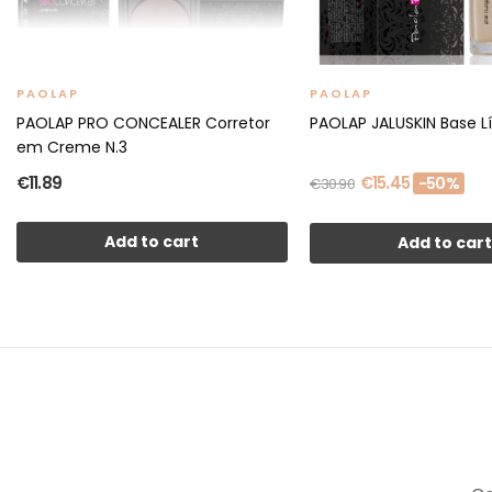
PAOLAP
PAOLAP
PAOLAP PRO CONCEALER Corretor
PAOLAP JALUSKIN Base Lí
em Creme N.3
€11.89
€15.45
-50%
€30.90
Add to cart
Add to car