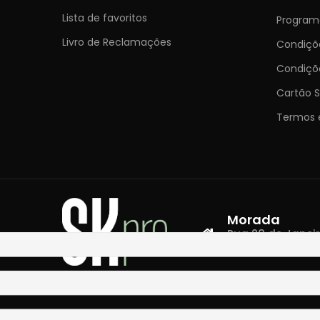
Lista de favoritos
Programa
Livro de Reclamações
Condiç
Condiçõ
Cartão S
Termos 
Morada
Rua 28 de Janeiro,
4400-335 Vila N