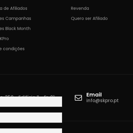
 de Afiliados
Revenda
ões Campanhas
Quero ser Afiliado
es Black Month
KPro
e condições
Email
 350 - Edifício T - Fr. 01
info@skpro.pt
ova de Gaia