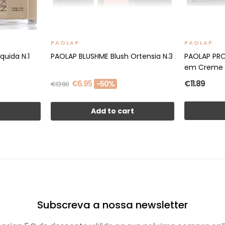
PAOLAP
PAOLAP
quida N.1
PAOLAP BLUSHME Blush Ortensia N.3
PAOLAP PRO
em Creme 
€6.95
€11.89
-50%
€13.90
t
Add to cart
Subscreva a nossa newsletter