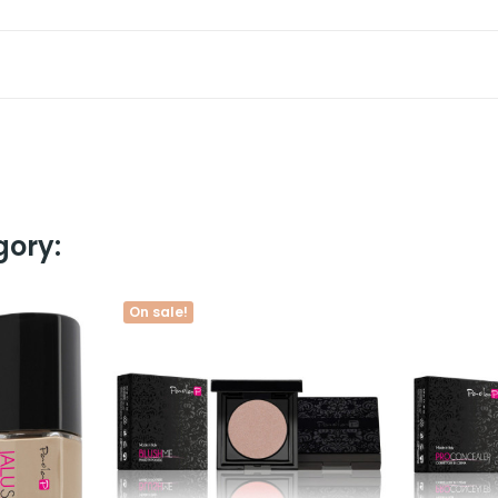
gory:
On sale!