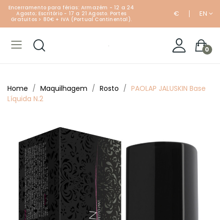
Encerramento para férias: Armazém - 12 a 24
€
EN
Agosto; Escritório - 17 a 21 Agosto. Portes
Gratuitos > 80€ + IVA (Portual Continental).
0
Home
Maquilhagem
Rosto
PAOLAP JALUSKIN Base
Líquida N.2