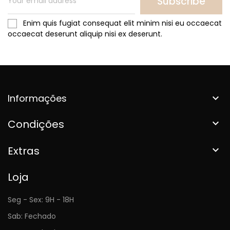
Subscribe
Enim quis fugiat consequat elit minim nisi eu occaecat
occaecat deserunt aliquip nisi ex deserunt.
Informações

Condições

Extras

Loja
Seg - Sex: 9H - 18H
Sab: Fechado