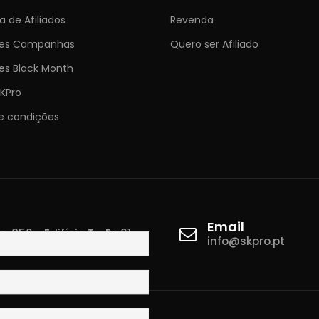
 de Afiliados
Revenda
ões Campanhas
Quero ser Afiliado
es Black Month
KPro
e condições
Email
 350 - Edifício T - Fr. 01
info@skpro.pt
ova de Gaia