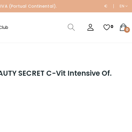
IVA (Portual Continental).
€
EN
0
Club
0
UTY SECRET C-Vit Intensive Of.