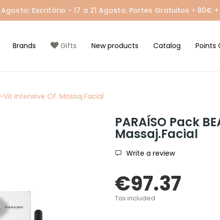
gosto; Escritório - 17 a 21 Agosto. Portes Gratuitos > 80€ + 
Brands
Gifts
New products
Catalog
Points 
it Intensive Of. Massaj.Facial
PARAÍSO Pack BEA
Massaj.Facial
Write a review
€97.37
Tax included