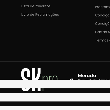
Lista de favoritos
Programa
Livro de Reclamações
Condiç
Condiçõ
Cartão S
Termos 
Morada
Rua 28 de Janeiro,
4400-335 Vila N