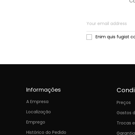
Co
Enim quis fugiat c
Informações
Cond
A Empresa
Preços
Localização
Gastos d
Emprego
Trocas 
Histórico do Pedido
Garantia