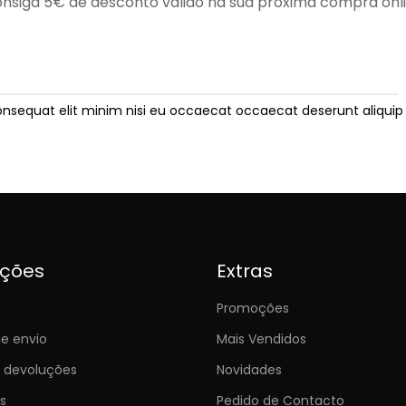
nsiga 5€ de desconto válido na sua próxima compra onl
onsequat elit minim nisi eu occaecat occaecat deserunt aliquip 
ições
Extras
Promoções
e envio
Mais Vendidos
e devoluções
Novidades
s
Pedido de Contacto