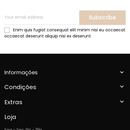
Subscribe
Enim quis fugiat consequat elit minim nisi eu occaecat
occaecat deserunt aliquip nisi ex deserunt.
Informações

Condições

Extras

Loja
Seg - Sex: 9H - 18H