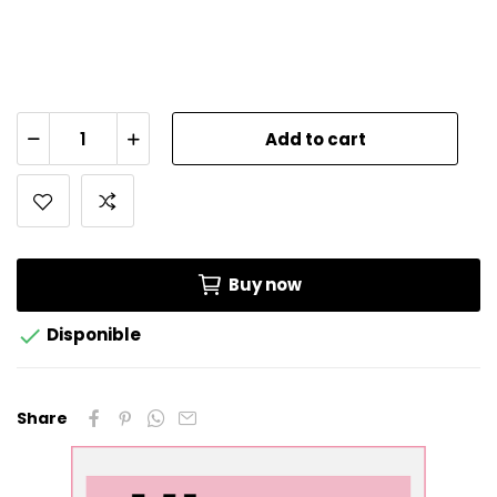
Add to cart
Buy now

Disponible
Share