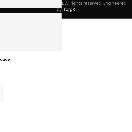
Copyright © 2023 Skpro, Lda. All rights reserved. Engineered
by
TargX
cidade