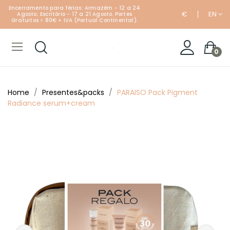
Encerramento para férias: Armazém - 12 a 24
€
EN
Agosto; Escritório - 17 a 21 Agosto. Portes
Gratuitos > 80€ + IVA (Portual Continental).
0
Home
Presentes&packs
PARAISO Pack Pigment
Radiance serum+cream