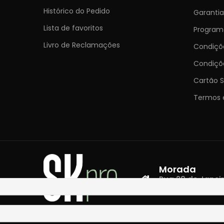
Histórico do Pedido
Garantia
Lista de favoritos
Programa
Livro de Reclamações
Condiç
Condiçõ
Cartão S
Termos 
Morada
Rua 28 de Janeiro,
4400-335 Vila N