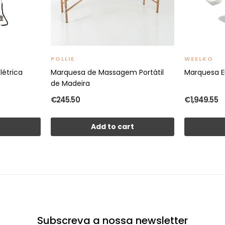
POLLIE
WEELKO
létrica
Marquesa de Massagem Portátil
Marquesa E
de Madeira
€245.50
€1,949.55
t
Add to cart
Subscreva a nossa newsletter