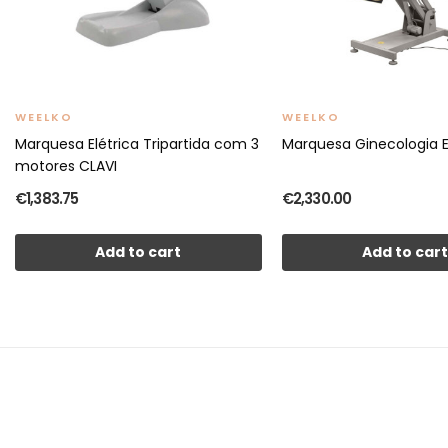
WEELKO
WEELKO
Marquesa Elétrica Tripartida com 3
Marquesa Ginecologia E
motores CLAVI
€1,383.75
€2,330.00
Add to cart
Add to car