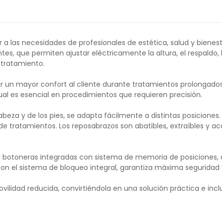
r a las necesidades de profesionales de estética, salud y biene
s, que permiten ajustar eléctricamente la altura, el respaldo, la
 tratamiento.
r un mayor confort al cliente durante tratamientos prolongados.
al es esencial en procedimientos que requieren precisión.
beza y de los pies, se adapta fácilmente a distintas posiciones. 
os de tratamientos. Los reposabrazos son abatibles, extraíbles y 
 y botoneras integradas con sistema de memoria de posiciones,
con el sistema de bloqueo integral, garantiza máxima seguridad y
vilidad reducida, convirtiéndola en una solución práctica e incl