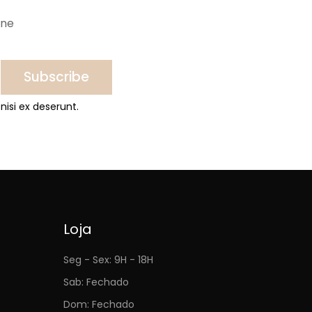
ine
Subscribe
nisi ex deserunt.
Loja
Seg - Sex: 9H - 18H
Sab: Fechado
Dom: Fechado