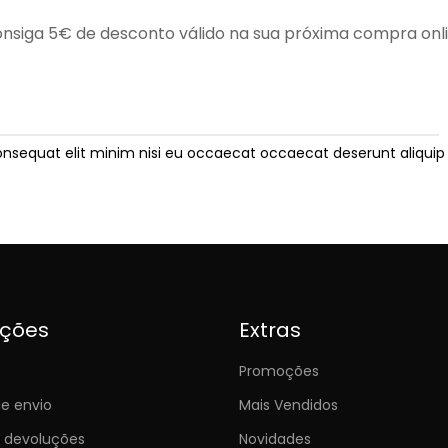
nsiga 5€ de desconto válido na sua próxima compra onl
onsequat elit minim nisi eu occaecat occaecat deserunt aliquip 
ições
Extras
Promoções
e envio
Mais Vendidos
e devoluções
Novidades