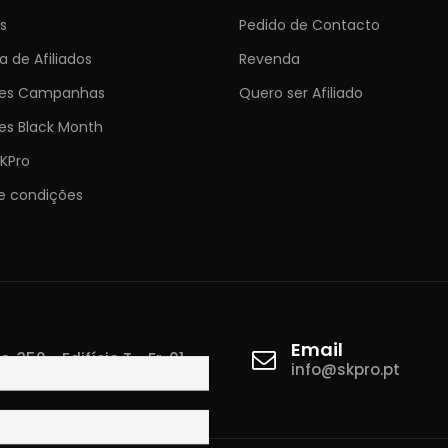
s
Pedido de Contacto
 de Afiliados
Revenda
ões Campanhas
Quero ser Afiliado
es Black Month
KPro
e condições
Email
 350 - Edifício T - Fr. 01
info@skpro.pt
ova de Gaia