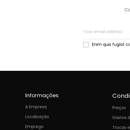
Co
Enim quis fugiat c
Informações
Cond
A Empresa
Preços
Localização
Gastos d
Emprego
Trocas 