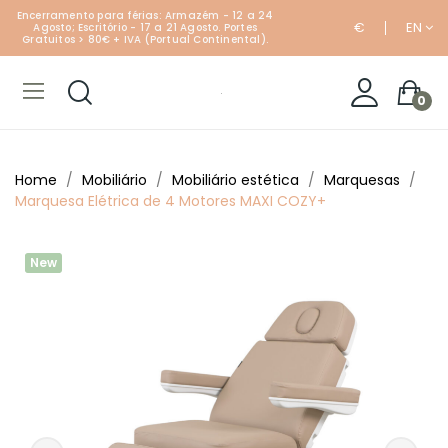
Encerramento para férias: Armazém - 12 a 24
€
EN
Agosto; Escritório - 17 a 21 Agosto. Portes
Gratuitos > 80€ + IVA (Portual Continental).
0
Home
Mobiliário
Mobiliário estética
Marquesas
Marquesa Elétrica de 4 Motores MAXI COZY+
New