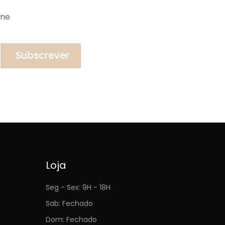
ine
Subscrever
Loja
Seg - Sex: 9H - 18H
Sab: Fechado
Dom: Fechado