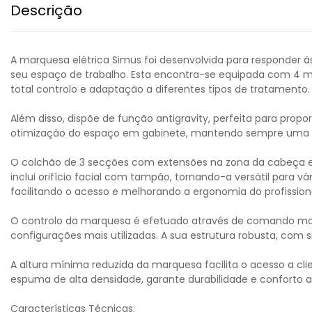
Descrição
A marquesa elétrica Simus foi desenvolvida para responder 
seu espaço de trabalho. Esta encontra-se equipada com 4 mot
total controlo e adaptação a diferentes tipos de tratamento.
Além disso, dispõe de função antigravity, perfeita para pro
otimização do espaço em gabinete, mantendo sempre uma exc
O colchão de 3 secções com extensões na zona da cabeça e d
inclui orifício facial com tampão, tornando-a versátil para
facilitando o acesso e melhorando a ergonomia do profissiona
O controlo da marquesa é efetuado através de comando man
configurações mais utilizadas. A sua estrutura robusta, com 
A altura mínima reduzida da marquesa facilita o acesso a cl
espuma de alta densidade, garante durabilidade e conforto 
Características Técnicas: