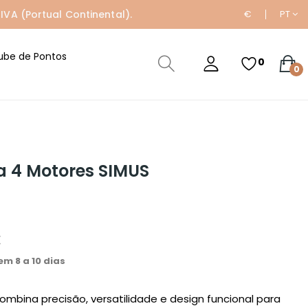
IVA (Portual Continental).
€
PT
ube de Pontos
0
0
a 4 Motores SIMUS
€
m 8 a 10 dias
ombina precisão, versatilidade e design funcional para