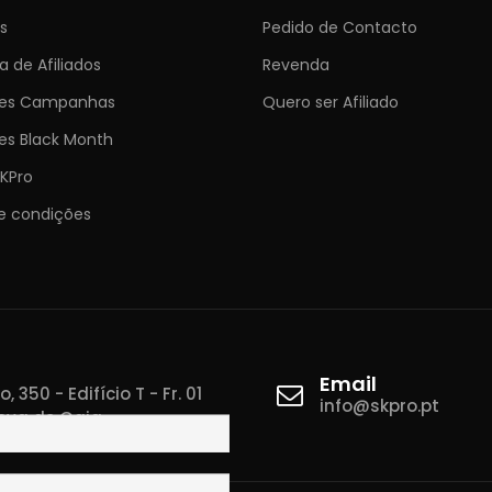
s
Pedido de Contacto
 de Afiliados
Revenda
ões Campanhas
Quero ser Afiliado
es Black Month
KPro
e condições
Email
 350 - Edifício T - Fr. 01
info@skpro.pt
ova de Gaia