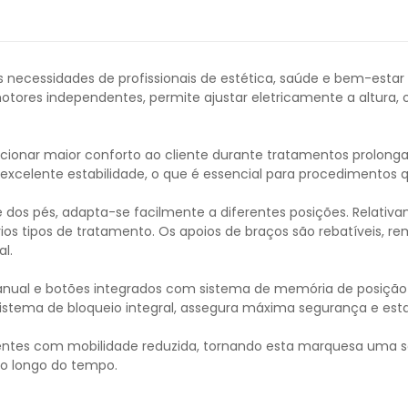
às necessidades de profissionais de estética, saúde e bem-est
ores independentes, permite ajustar eletricamente a altura, o
porcionar maior conforto ao cliente durante tratamentos prolo
elente estabilidade, o que é essencial para procedimentos q
os pés, adapta-se facilmente a diferentes posições. Relativa
 vários tipos de tratamento. Os apoios de braços são rebatívei
l.
ual e botões integrados com sistema de memória de posição 
sistema de bloqueio integral, assegura máxima segurança e esta
ientes com mobilidade reduzida, tornando esta marquesa uma sol
ao longo do tempo.