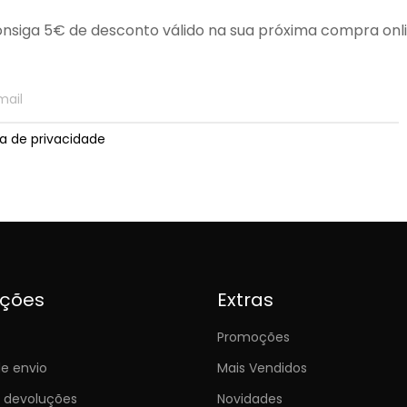
nsiga 5€ de desconto válido na sua próxima compra onl
ica de privacidade
ições
Extras
Promoções
e envio
Mais Vendidos
e devoluções
Novidades