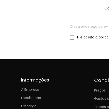
Co
Li e aceito a polit
Informações
Cond
A Empresa
Preços
Localização
Gastos d
Emprego
Trocas 