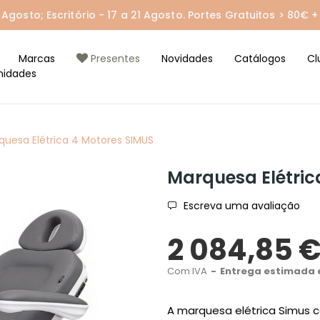
gosto; Escritório - 17 a 21 Agosto. Portes Gratuitos > 80€ + 
Marcas
Presentes
Novidades
Catálogos
Cl
nidades
quesa Elétrica 4 Motores SIMUS
Marquesa Elétric
Escreva uma avaliação
2 084,85 
Com IVA
Entrega estimada e
A marquesa elétrica Simus c