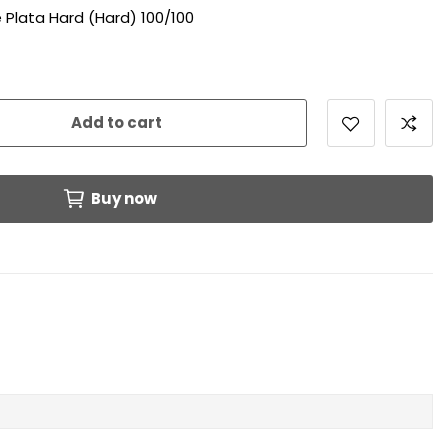
e Plata Hard (Hard) 100/100
Add to cart
Buy now