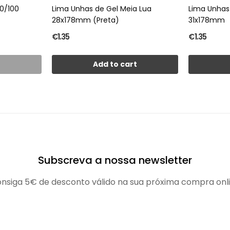
00/100
Lima Unhas de Gel Meia Lua
Lima Unhas
28x178mm (Preta)
31x178mm
€1.35
€1.35
t
Add to cart
Subscreva a nossa newsletter
nsiga 5€ de desconto válido na sua próxima compra onl