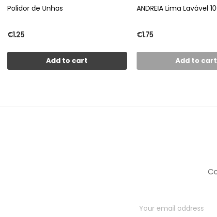
Polidor de Unhas
ANDREIA Lima Lavável 1
€1.25
€1.75
Add to cart
Add to car
Co