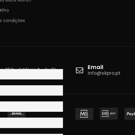
KPro
e condições
Email
 350 - Edifício T - Fr. 01
info@skpro.pt
ova de Gaia