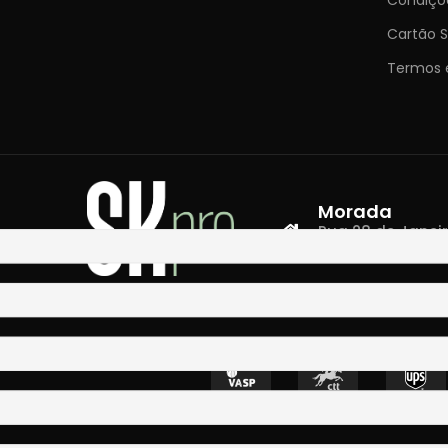
Cartão S
Termos 
Morada
Rua 28 de Janeiro,
4400-335 Vila N