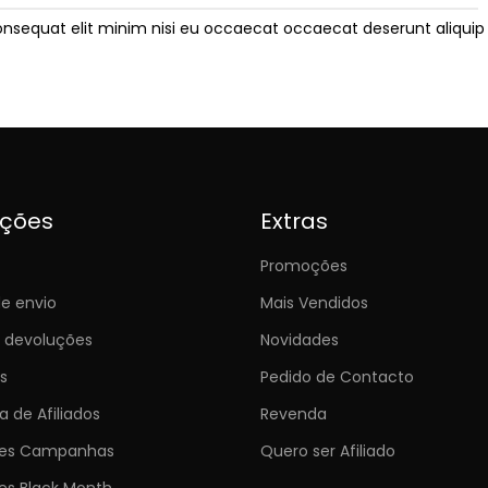
onsequat elit minim nisi eu occaecat occaecat deserunt aliquip 
ições
Extras
Promoções
e envio
Mais Vendidos
e devoluções
Novidades
s
Pedido de Contacto
 de Afiliados
Revenda
ões Campanhas
Quero ser Afiliado
es Black Month