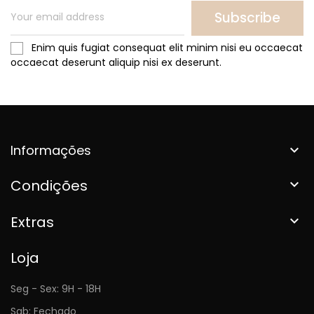
Subscribe
Enim quis fugiat consequat elit minim nisi eu occaecat
occaecat deserunt aliquip nisi ex deserunt.
Informações

Condições

Extras

Loja
Seg - Sex: 9H - 18H
Sab: Fechado