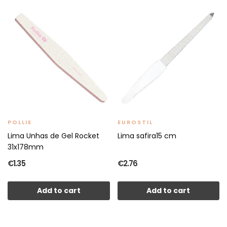
POLLIE
EUROSTIL
Lima Unhas de Gel Rocket
Lima safira15 cm
31x178mm
€1.35
€2.76
Add to cart
Add to cart