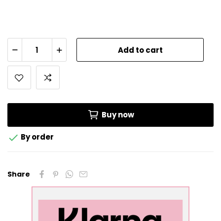
Add to cart
Buy now

By order
Share