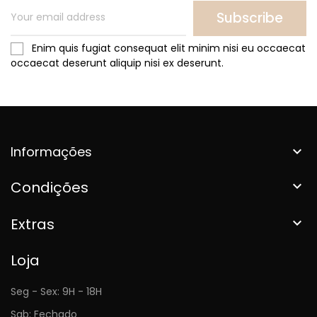
Subscribe
Enim quis fugiat consequat elit minim nisi eu occaecat
occaecat deserunt aliquip nisi ex deserunt.
Informações

Condições

Extras

Loja
Seg - Sex: 9H - 18H
Sab: Fechado