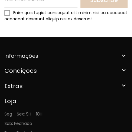
Subscribe
Enim quis fugiat consequat elit minim nisi eu occaecat
occaecat deserunt aliquip nisi ex deserunt.
Informações

Condições

Extras

Loja
Seg - Sex: 9H - 18H
Sab: Fechado