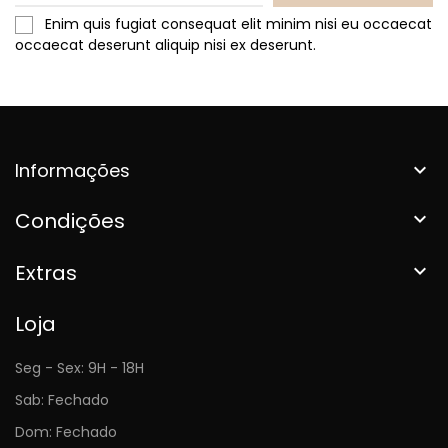
Enim quis fugiat consequat elit minim nisi eu occaecat
occaecat deserunt aliquip nisi ex deserunt.
Informações

Condições

Extras

Loja
Seg - Sex: 9H - 18H
Sab: Fechado
Dom: Fechado