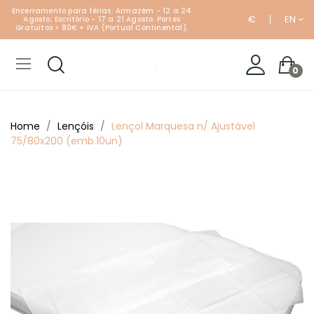
Encerramento para férias: Armazém - 12 a 24
€
EN
Agosto; Escritório - 17 a 21 Agosto. Portes
Gratuitos > 80€ + IVA (Portual Continental).
0
Home
Lençóis
Lençol Marquesa n/ Ajustável
75/80x200 (emb.10un)