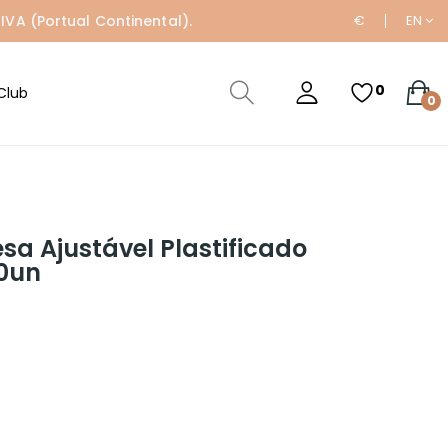
IVA (Portual Continental).
€
EN
0
Club
0
sa Ajustável Plastificado
0un