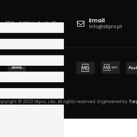
Email
 350 - Edifício T - Fr. 01
info@skpro.pt
ova de Gaia
pyright © 2023 Skpro, Lda. All rights reserved. Engineered by
Tar