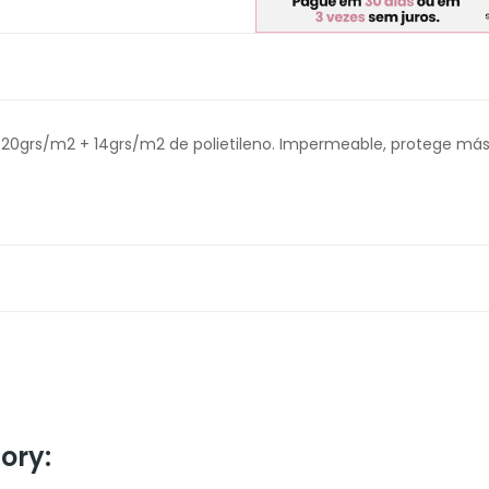
o, 20grs/m2 + 14grs/m2 de polietileno. Impermeable, protege má
ory: