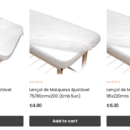
SKPRO
SKPRO
stável
Lençol de Marquesa Ajustável
Lençol de 
75/80cmx200 (Emb.5un)
95x220mts
€4.90
€6.30
t
Add to cart