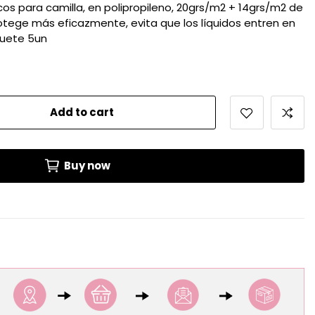
os para camilla, en polipropileno, 20grs/m2 + 14grs/m2 de
otege más eficazmente, evita que los líquidos entren en
quete 5un
Add to cart
Buy now