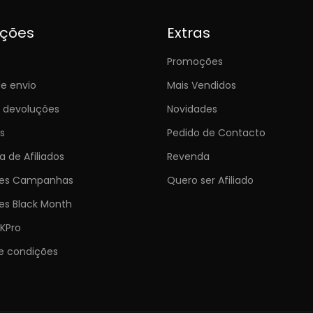
ições
Extras
Promoções
e envio
Mais Vendidos
e devoluções
Novidades
s
Pedido de Contacto
 de Afiliados
Revenda
ões Campanhas
Quero ser Afiliado
es Black Month
KPro
e condições