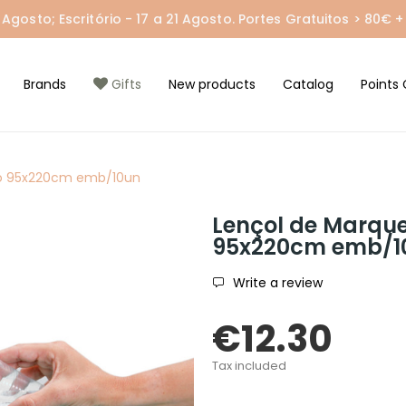
gosto; Escritório - 17 a 21 Agosto. Portes Gratuitos > 80€ + 
Brands
Gifts
New products
Catalog
Points 
ado 95x220cm emb/10un
Lençol de Marque
95x220cm emb/1
Write a review
€12.30
Tax included