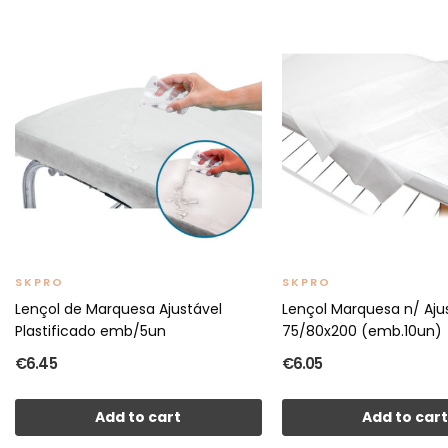
SKPRO
SKPRO
Lençol de Marquesa Ajustável
Lençol Marquesa n/ Aju
Plastificado emb/5un
75/80x200 (emb.10un)
€6.45
€6.05
Add to cart
Add to car