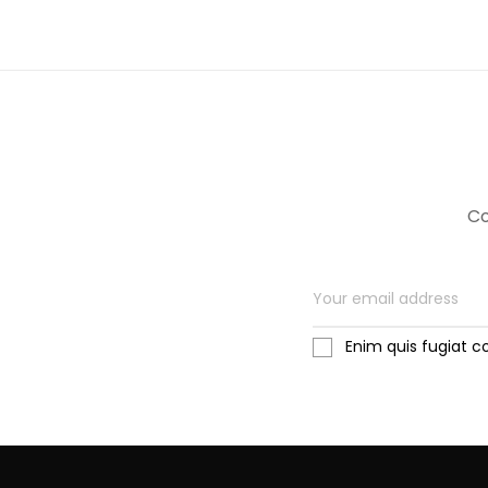
Co
Enim quis fugiat c