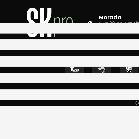
Morada
Rua 28 de Janeiro,
4400-335 Vila N
Co