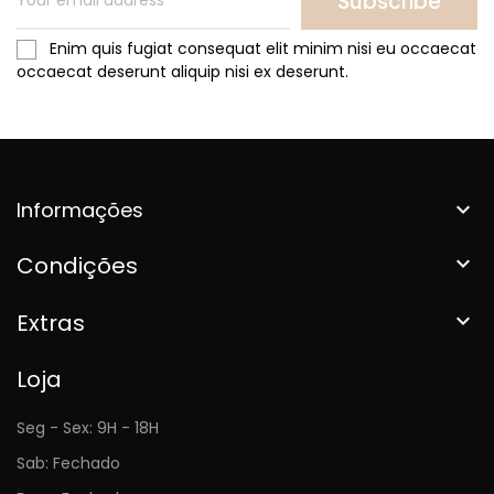
Subscribe
Enim quis fugiat consequat elit minim nisi eu occaecat
occaecat deserunt aliquip nisi ex deserunt.
Informações

Condições

Extras

Loja
Seg - Sex: 9H - 18H
Sab: Fechado