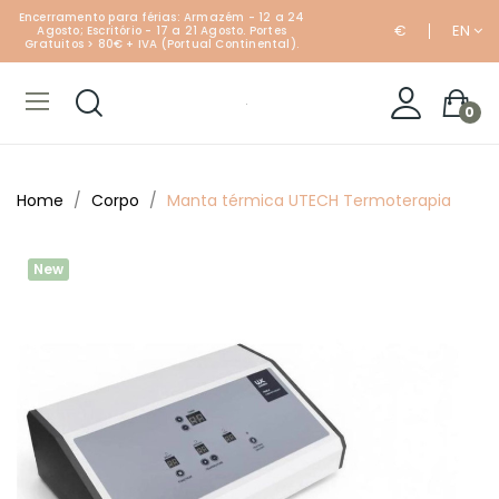
Encerramento para férias: Armazém - 12 a 24
€
EN
Agosto; Escritório - 17 a 21 Agosto. Portes
Gratuitos > 80€ + IVA (Portual Continental).
0
Home
Corpo
Manta térmica UTECH Termoterapia
New