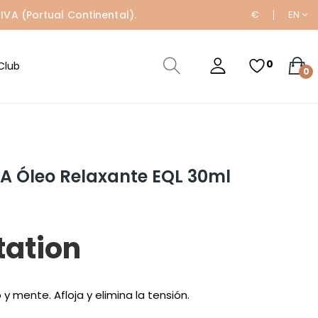
IVA (Portual Continental).
€
EN
0
Club
0
A Óleo Relaxante EQL 30ml
tation
y mente. Afloja y elimina la tensión.