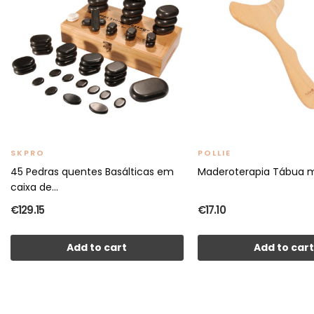
SKPRO
POLLIE
45 Pedras quentes Basálticas em
Maderoterapia Tábua 
caixa de...
€129.15
€17.10
Add to cart
Add to car