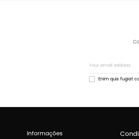
Co
Enim quis fugiat c
Informações
Cond