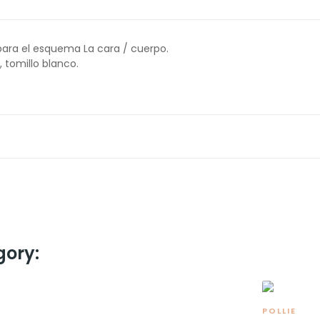
 para el esquema La cara / cuerpo.
, tomillo blanco.
gory:
POLLIE