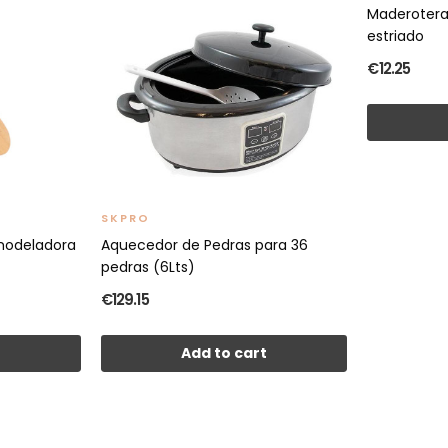
Maderoter
estriado
€12.25
SKPRO
modeladora
Aquecedor de Pedras para 36
pedras (6Lts)
€129.15
t
Add to cart