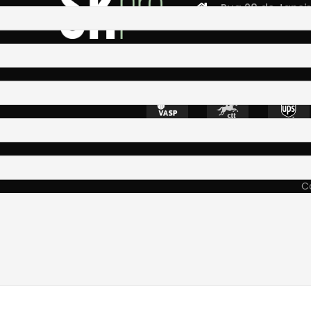
Rua 28 de Janeiro,
4400-335 Vila N
Co