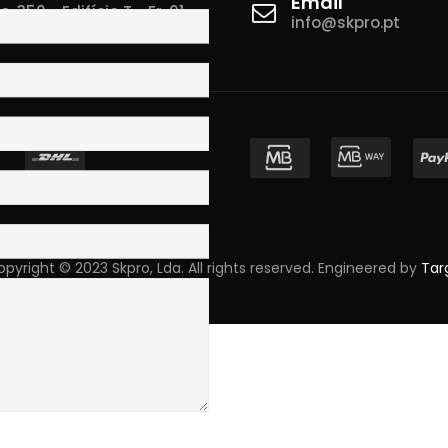
Email
 350 - Edifício T - Fr. 01
info@skpro.pt
ova de Gaia
pyright © 2023 Skpro, Lda. All rights reserved. Engineered by
Tar