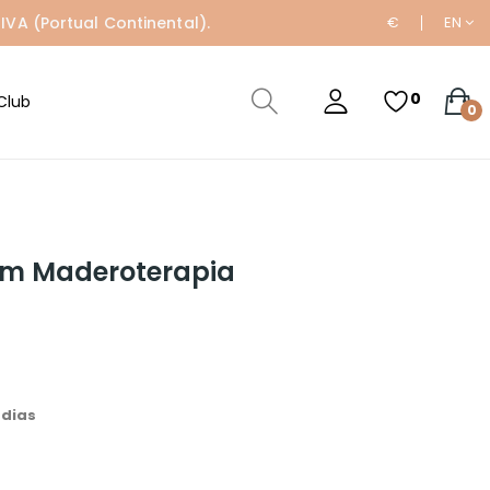
IVA (Portual Continental).
€
EN
0
Club
0
em Maderoterapia
 dias