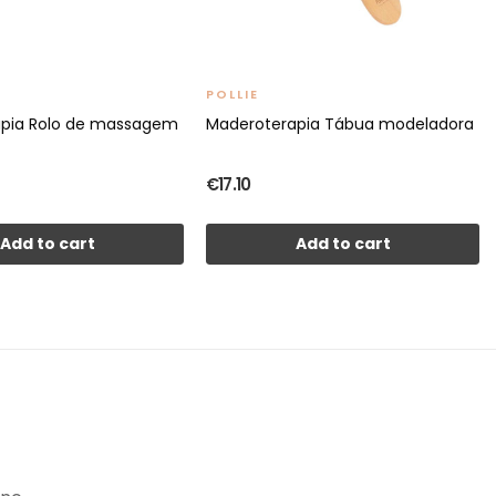
POLLIE
apia Rolo de massagem
Maderoterapia Tábua modeladora
€17.10
Add to cart
Add to cart