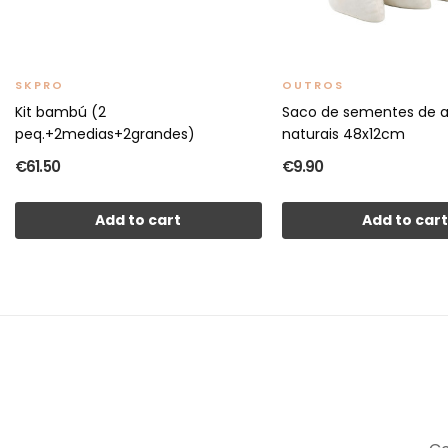
SKPRO
OUTROS
Kit bambú (2
Saco de sementes de ar
peq.+2medias+2grandes)
naturais 48x12cm
€61.50
€9.90
Add to cart
Add to car