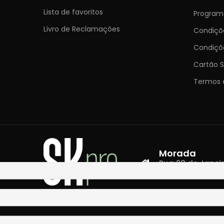
Lista de favoritos
Programa
Livro de Reclamações
Condiç
Condiçõ
Cartão S
Termos 
Morada
Rua 28 de Janeiro,
4400-335 Vila N