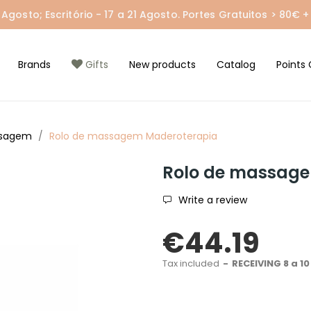
gosto; Escritório - 17 a 21 Agosto. Portes Gratuitos > 80€ + 
Brands
Gifts
New products
Catalog
Points 
ssagem
Rolo de massagem Maderoterapia
Rolo de massag
Write a review
€44.19
Tax included
RECEIVING 8 a 10