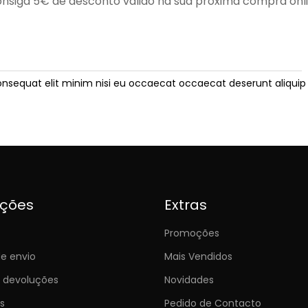
nsiga 5€ de desconto válido na sua próxima compra onl
onsequat elit minim nisi eu occaecat occaecat deserunt aliquip 
ições
Extras
Promoções
e envio
Mais Vendidos
e devoluções
Novidades
s
Pedido de Contacto