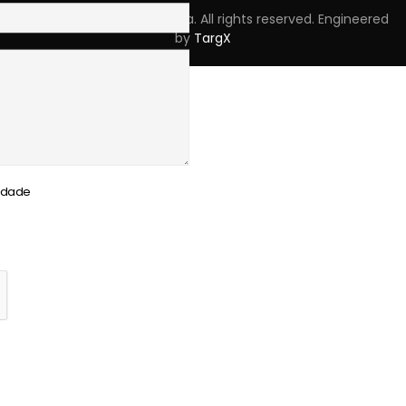
Copyright © 2023 Skpro, Lda. All rights reserved. Engineered
by
TargX
cidade