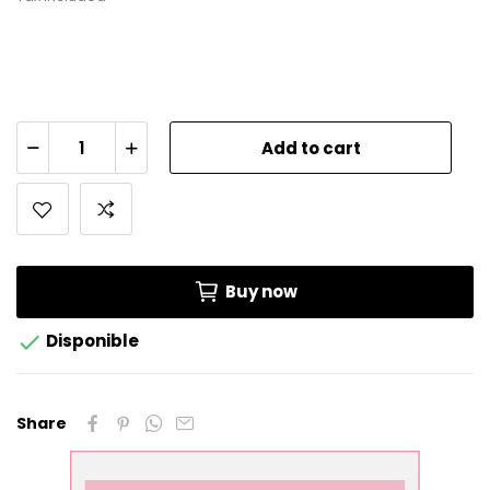
Add to cart
Buy now

Disponible
Share