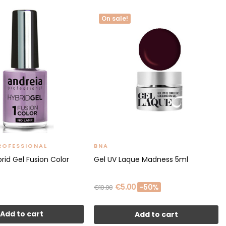
On sale!
ROFESSIONAL
BNA
rid Gel Fusion Color
Gel UV Laque Madness 5ml
€5.00
-50%
€10.00
Add to cart
Add to cart