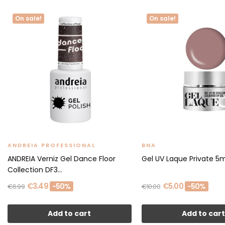
On sale!
On sale!
ANDREIA PROFESSIONAL
BNA
ANDREIA Verniz Gel Dance Floor
Gel UV Laque Private 5m
Collection DF3...
€3.49
€5.00
-50%
-50%
€6.99
€10.00
Add to cart
Add to car