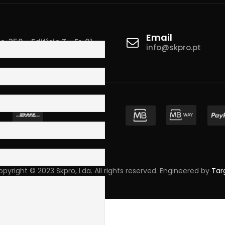
Email
 350 - Edifício T - Fr. 01
info@skpro.pt
ova de Gaia
pyright © 2023 Skpro, Lda. All rights reserved. Engineered by
Tar