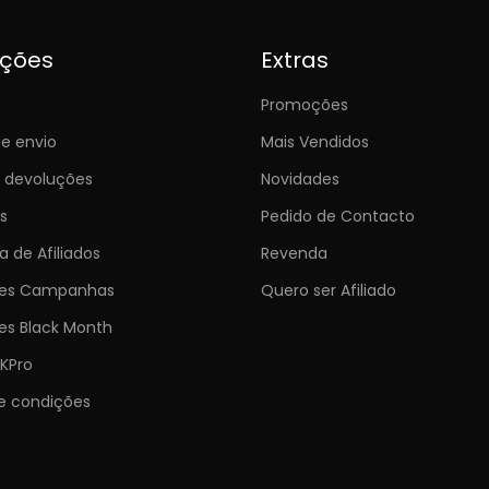
ições
Extras
Promoções
e envio
Mais Vendidos
e devoluções
Novidades
s
Pedido de Contacto
 de Afiliados
Revenda
ões Campanhas
Quero ser Afiliado
es Black Month
KPro
e condições