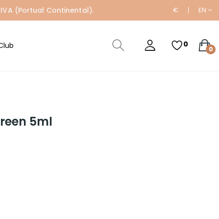
IVA (Portual Continental).
€
EN
0
Club
0
Green 5ml