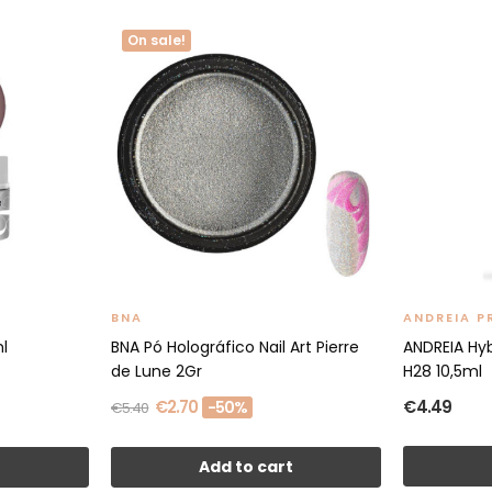
On sale!
BNA
ANDREIA P
l
BNA Pó Holográfico Nail Art Pierre
ANDREIA Hyb
de Lune 2Gr
H28 10,5ml
€2.70
€4.49
-50%
€5.40
t
Add to cart