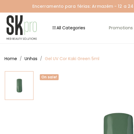
Encerramento para férias: Armazém - 12 a 24 A
All Categories
Promotions
Home
Unhas
Gel UV Cor Kaki Green 5ml
On sale!