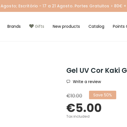
gosto; Escritório - 17 a 21 Agosto. Portes Gratuitos > 80€ + 
Brands
Gifts
New products
Catalog
Points 
Gel UV Cor Kaki 
Write a review
€10.00
Save 50%
€5.00
Tax included