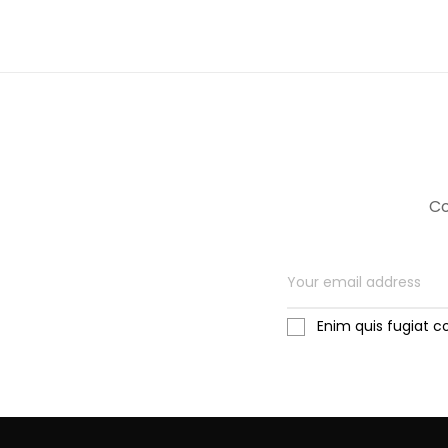
Co
Enim quis fugiat c