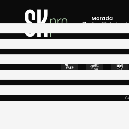
Morada
Rua 28 de Janeiro,
4400-335 Vila N
Co