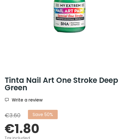
Tinta Nail Art One Stroke Deep
Green
Write a review
€3.60
Save 50%
€1.80
Tax included