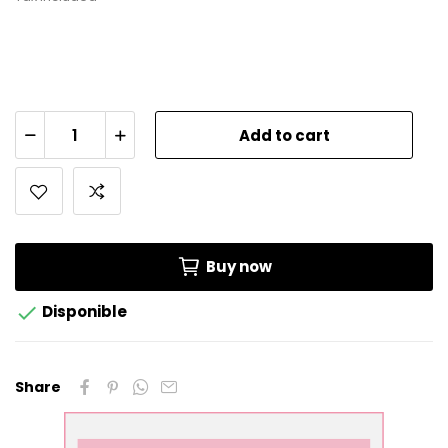
Add to cart
Buy now

Disponible
Share