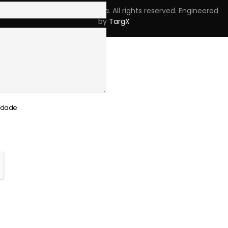
Copyright © 2023 Skpro, Lda. All rights reserved. Engineered
by
TargX
cidade