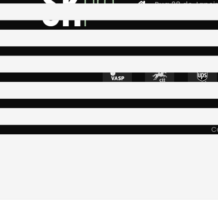
Rua 28 de Janeiro,
4400-335 Vila N
Co