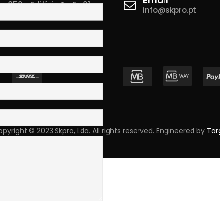
Email
 350 - Edifício T - Fr. 01
info@skpro.pt
ova de Gaia
pyright © 2023 Skpro, Lda. All rights reserved. Engineered by
Tar