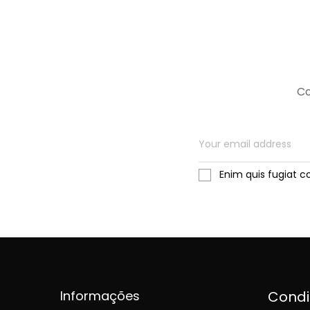
Co
Enim quis fugiat c
Informações
Cond