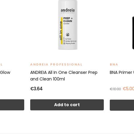
AL
ANDREIA PROFESSIONAL
BNA
 Glow
ANDREIA All In One Cleanser Prep
BNA Primer 
and Clean 100ml
€3.64
€5.0
€10.00
t
Add to cart