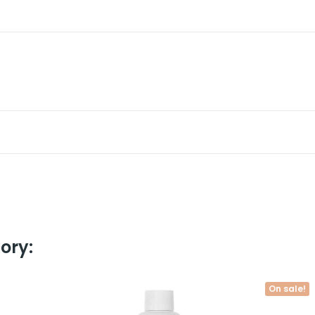
ory:
On sale!