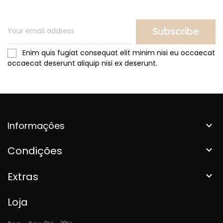
Subscribe
Enim quis fugiat consequat elit minim nisi eu occaecat
occaecat deserunt aliquip nisi ex deserunt.
Informações

Condições

Extras

Loja