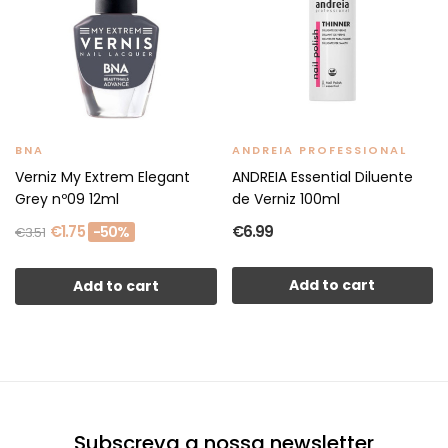
BNA
ANDREIA PROFESSIONAL
Verniz My Extrem Elegant
ANDREIA Essential Diluente
Grey nº09 12ml
de Verniz 100ml
€1.75
€6.99
-50%
€3.51
Add to cart
Add to cart
Subscreva a nossa newsletter