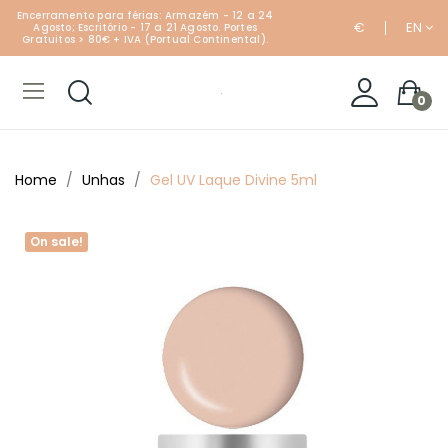
Encerramento para férias: Armazém - 12 a 24
€
EN
Agosto; Escritório - 17 a 21 Agosto. Portes
Gratuitos > 80€ + IVA (Portual Continental).
0
Home
Unhas
Gel UV Laque Divine 5ml
On sale!