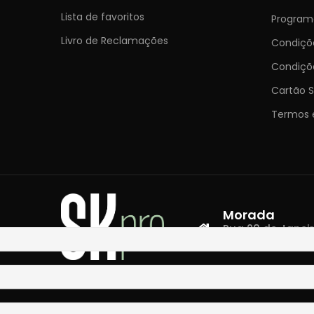
Lista de favoritos
Programa
Livro de Reclamações
Condiç
Condiçõ
Cartão S
Termos 
Morada
Rua 28 de Janeiro,
4400-335 Vila N