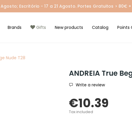
gosto; Escritório - 17 a 21 Agosto. Portes Gratuitos > 80€ + 
Brands
Gifts
New products
Catalog
Points 
ege Nude T28
ANDREIA True Be
Write a review
€10.39
Tax included