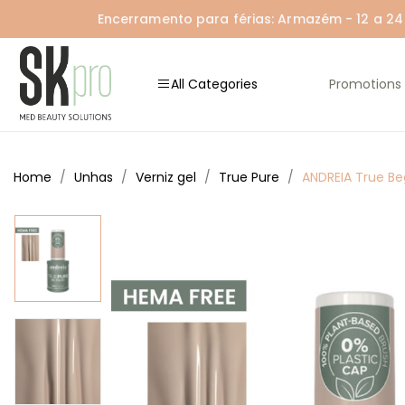
Encerramento para férias: Armazém - 12 a 24 A
All Categories
Promotions
Home
Unhas
Verniz gel
True Pure
ANDREIA True B