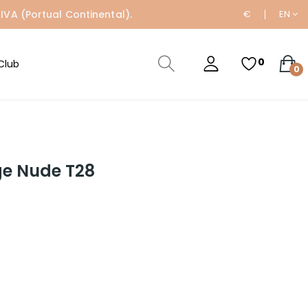
IVA (Portual Continental).
€
EN
0
Club
0
ge Nude T28