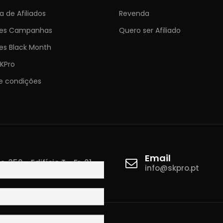
 de Afiliados
Revenda
ões Campanhas
Quero ser Afiliado
es Black Month
KPro
e condições
Email
 350 - Edifício T - Fr. 01
info@skpro.pt
ova de Gaia