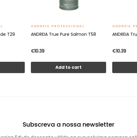
AL
ANDREIA PROFESSIONAL
ANDREIA P
ude T29
ANDREIA True Pure Salmon T58
ANDREIA Tr
€10.39
€10.39
t
Add to cart
Subscreva a nossa newsletter