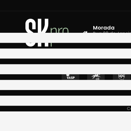
Morada
Rua 28 de Janeiro,
4400-335 Vila N
Co