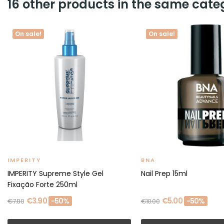
16 other products in the same cate
On sale!
On sale!
IMPERITY
BNA
IMPERITY Supreme Style Gel
Nail Prep 15ml
Fixação Forte 250ml
€3.90
€5.00
-50%
-50%
€7.80
€10.00