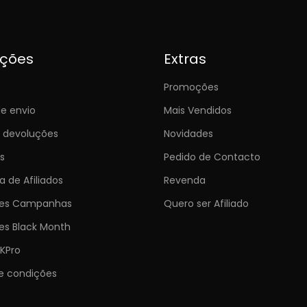
ições
Extras
Promoções
e envio
Mais Vendidos
e devoluções
Novidades
s
Pedido de Contacto
 de Afiliados
Revenda
ões Campanhas
Quero ser Afiliado
es Black Month
KPro
e condições