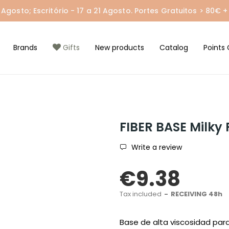
gosto; Escritório - 17 a 21 Agosto. Portes Gratuitos > 80€ + 
Brands
Gifts
New products
Catalog
Points 
FIBER BASE Milky 
Write a review
€9.38
Tax included
RECEIVING 48h
Base de alta viscosidad par