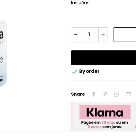
las uñas.

By order
Share