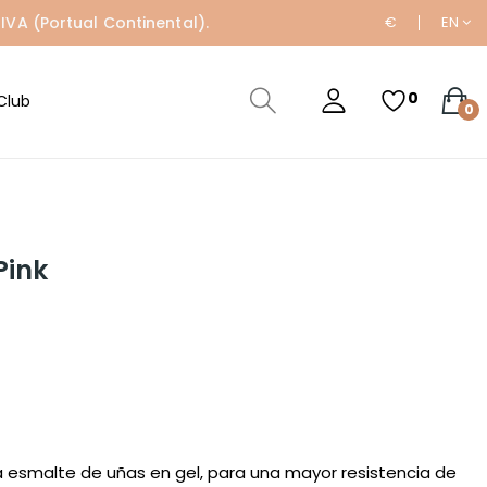
IVA (Portual Continental).
€
EN
0
Club
0
Pink
a esmalte de uñas en gel, para una mayor resistencia de