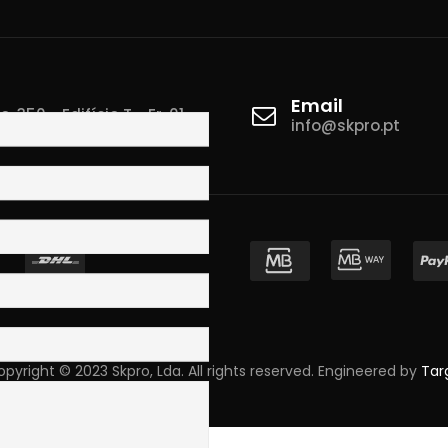
Email
 350 - Edifício T - Fr. 01
info@skpro.pt
ova de Gaia
pyright © 2023 Skpro, Lda. All rights reserved. Engineered by
Tar