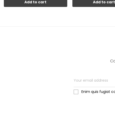
Add to cart
Add to car
Co
Enim quis fugiat c