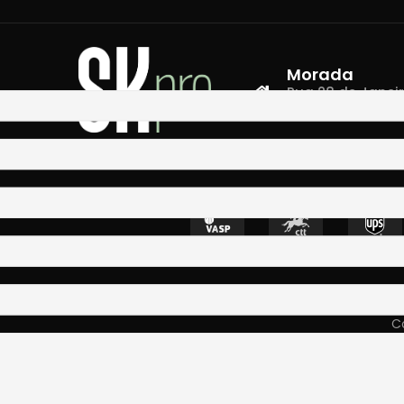
Morada
Rua 28 de Janeiro,
4400-335 Vila N
Co