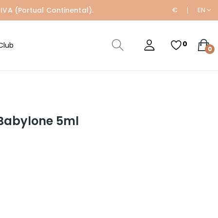
IVA (Portual Continental).
€
EN
0
Club
0
 Babylone 5ml