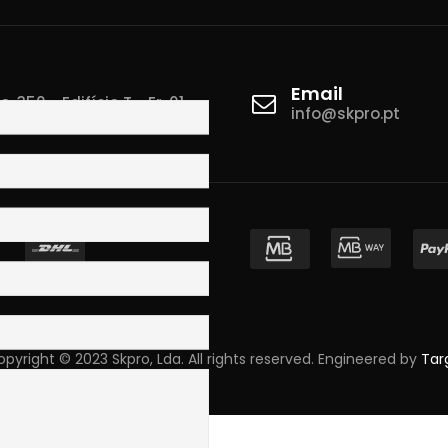
Email
 350 - Edifício T - Fr. 01
info@skpro.pt
ova de Gaia
pyright © 2023 Skpro, Lda. All rights reserved. Engineered by
Tar