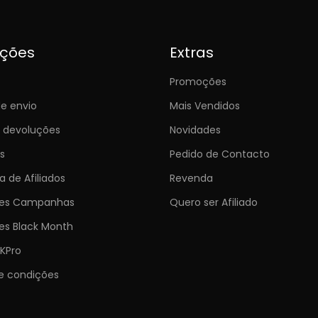
ições
Extras
Promoções
e envio
Mais Vendidos
e devoluções
Novidades
s
Pedido de Contacto
 de Afiliados
Revenda
ões Campanhas
Quero ser Afiliado
es Black Month
KPro
e condições