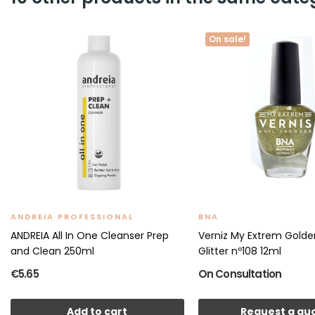
On sale!
ANDREIA PROFESSIONAL
BNA
ANDREIA All In One Cleanser Prep
Verniz My Extrem Golde
and Clean 250ml
Glitter nº108 12ml
€5.65
On Consultation
Add to cart
Request a qu