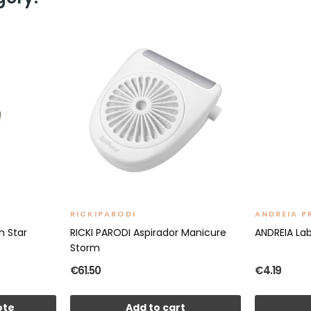
RICKIPARODI
ANDREIA P
n Star
RICKI PARODI Aspirador Manicure
ANDREIA La
Storm
€61.50
€4.19
ote
Add to cart