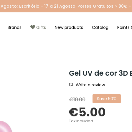
gosto; Escritório - 17 a 21 Agosto. Portes Gratuitos > 80€ + 
Brands
Gifts
New products
Catalog
Points 
Gel UV de cor 3D
Write a review
€10.00
Save 50%
€5.00
Tax included