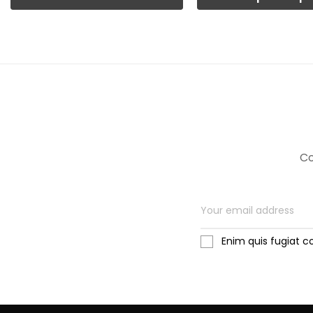
Co
Enim quis fugiat c