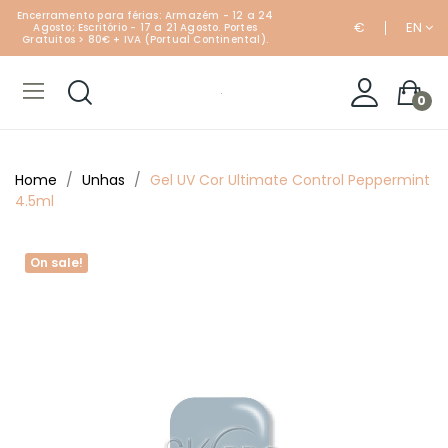
Encerramento para férias: Armazém - 12 a 24
€
EN
Agosto; Escritório - 17 a 21 Agosto. Portes
Gratuitos > 80€ + IVA (Portual Continental).
0
Home
Unhas
Gel UV Cor Ultimate Control Peppermint
4.5ml
On sale!