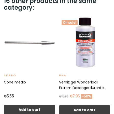
16 other products in the same
category:
On sale!
SKPRO
BNA
Cone médio
Verniz gel Wonderlack
Extrem Desengordurante
125ml
€5.55
€7.95
-50%
€15.90
Add to cart
Add to cart