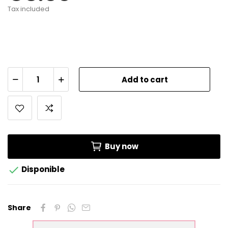
Tax included
Add to cart
Buy now

Disponible
Share