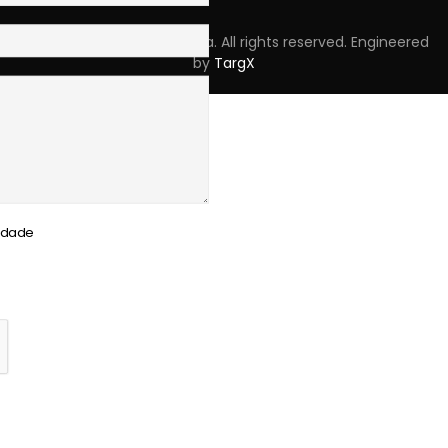
Copyright © 2023 Skpro, Lda. All rights reserved. Engineered
by
TargX
cidade