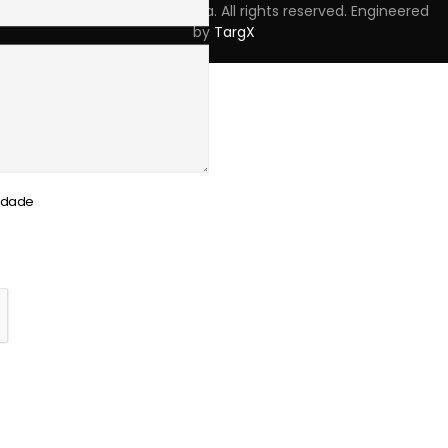
Copyright © 2023 Skpro, Lda. All rights reserved. Engineered
by
TargX
cidade