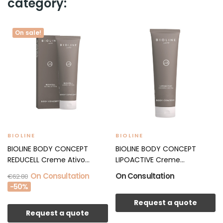
category:
On sale!
BIOLINE
BIOLINE
BIOLINE BODY CONCEPT
BIOLINE BODY CONCEPT
REDUCELL Creme Ativo
LIPOACTIVE Creme
250ml
Térmico...
On Consultation
On Consultation
€62.80
-50%
Request a quote
Request a quote