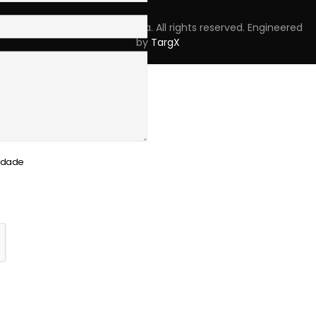
Copyright © 2023 Skpro, Lda. All rights reserved. Engineered
by
TargX
cidade