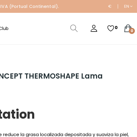
IVA (Portual Continental).
€
EN
0
Club
0
ONCEPT THERMOSHAPE Lama
tation
 reduce la grasa localizada depositada y suaviza la piel,