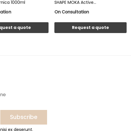
rnica 1000ml
SHAPE MOKA Active...
ation
On Consultation
quest a quote
Request a quote
ine
Subscribe
nisi ex deserunt.