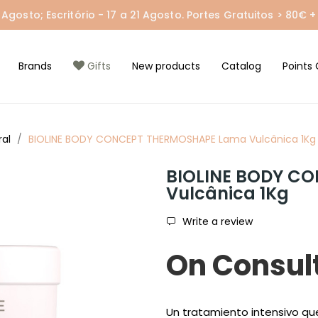
gosto; Escritório - 17 a 21 Agosto. Portes Gratuitos > 80€ + 
Brands
Gifts
New products
Catalog
Points 
al
BIOLINE BODY CONCEPT THERMOSHAPE Lama Vulcânica 1Kg
BIOLINE BODY C
Vulcânica 1Kg
Write a review
On Consul
Un tratamiento intensivo que