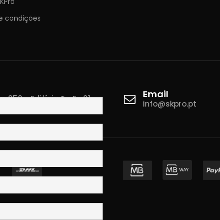
KPro
e condições
Email
 350 - Edifício T - Fr. 01
info@skpro.pt
ova de Gaia