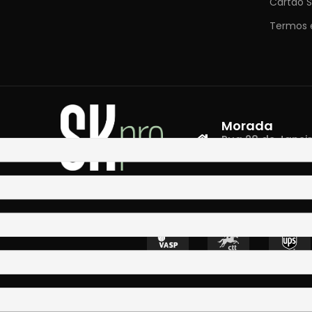
Cartão S
Termos 
Morada
Rua 28 de Janeiro,
4400-335 Vila N