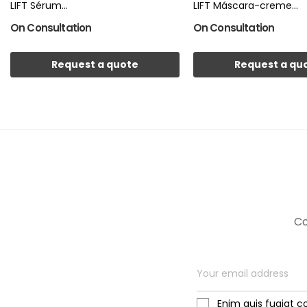
LIFT Sérum...
LIFT Máscara-creme...
On Consultation
On Consultation
Request a quote
Request a qu
Co
Enim quis fugiat c