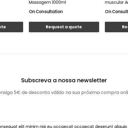
Massagem 1000ml
muscular A
On Consultation
On Consult
ote
Request a quote
Re
Subscreva a nossa newsletter
nsiga 5€ de desconto válido na sua próxima compra onl
onsequat elit minim nisi eu occaecat occaecat deserunt aliquip 