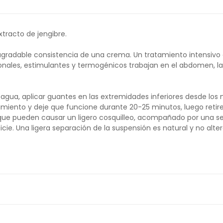
tracto de jengibre.
agradable consistencia de una crema. Un tratamiento intensivo q
onales, estimulantes y termogénicos trabajan en el abdomen, las
ua, aplicar guantes en las extremidades inferiores desde los mus
imiento y deje que funcione durante 20-25 minutos, luego retire
que pueden causar un ligero cosquilleo, acompañado por una s
cie. Una ligera separación de la suspensión es natural y no alter