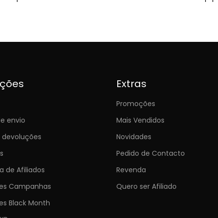
ições
Extras
Promoções
e envio
Mais Vendidos
e devoluções
Novidades
s
Pedido de Contacto
 de Afiliados
Revenda
ões Campanhas
Quero ser Afiliado
es Black Month