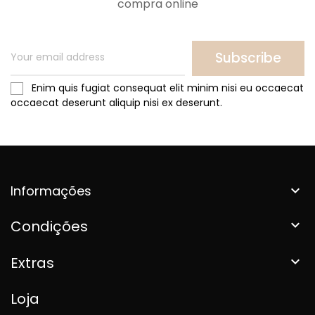
compra online
Subscribe
Enim quis fugiat consequat elit minim nisi eu occaecat
occaecat deserunt aliquip nisi ex deserunt.
Informações

Condições

Extras

Loja