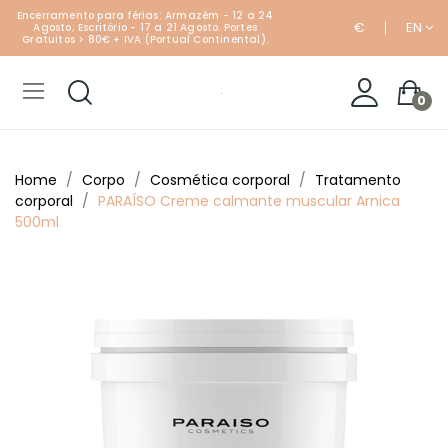
Encerramento para férias: Armazém - 12 a 24
€
EN
Agosto; Escritório - 17 a 21 Agosto. Portes
Gratuitos > 80€ + IVA (Portual Continental).
0
Home
Corpo
Cosmética corporal
Tratamento
corporal
PARAÍSO Creme calmante muscular Arnica
500ml