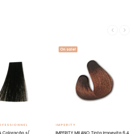
On sale!
OFESSIONNEL
IMPERITY
A Coloração s/
IMPERITY MILANO Tinta Impevita 6.4