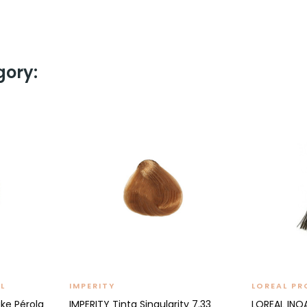
gory:
L
IMPERITY
LOREAL PR
ke Pérola
IMPERITY Tinta Singularity 7.33
LOREAL INO