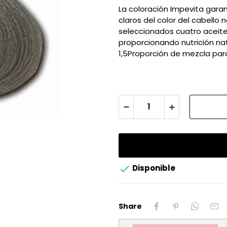
La coloración Impevita garan
claros del color del cabell
seleccionados cuatro aceites 
proporcionando nutrición nat
1,5Proporción de mezcla par

Disponible
Share