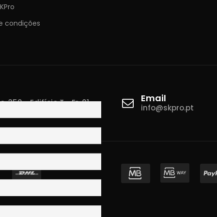
KPro
e condições
Email
 350 - Edifício T - Fr. 01
info@skpro.pt
ova de Gaia