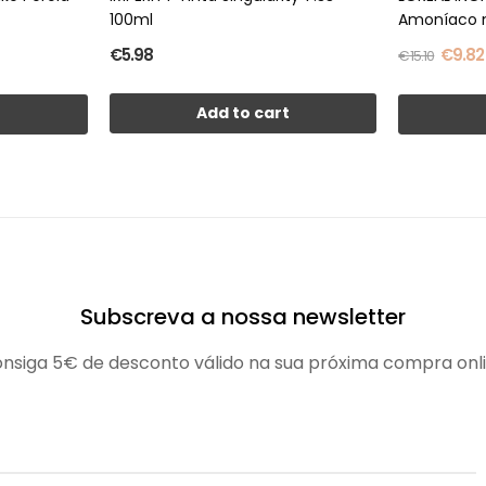
100ml
Amoníaco 
€5.98
€9.82
€15.10
Add to cart
t
Subscreva a nossa newsletter
nsiga 5€ de desconto válido na sua próxima compra onl