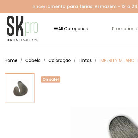
Encerramento para férias: Armazém - 12 a 24 A
All Categories
Promotions
Home
Cabelo
Coloração
Tintas
IMPERITY MILANO T
On sale!