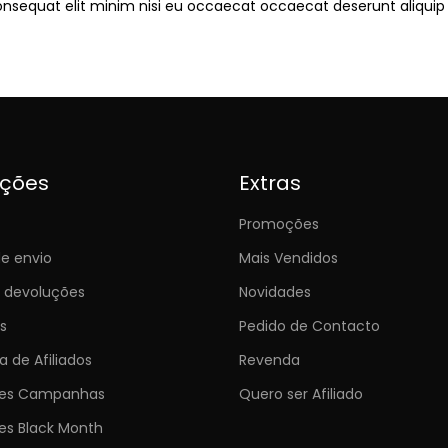
onsequat elit minim nisi eu occaecat occaecat deserunt aliquip 
ições
Extras
Promoções
e envio
Mais Vendidos
e devoluções
Novidades
s
Pedido de Contacto
 de Afiliados
Revenda
ões Campanhas
Quero ser Afiliado
es Black Month