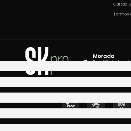
Cartão S
Termos 
Morada
Rua 28 de Janeiro,
4400-335 Vila N