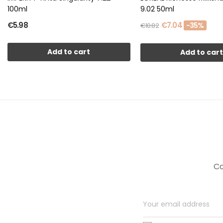
100ml
9.02 50ml
€5.98
€7.04
-35%
€10.82
Add to cart
Add to car
Co