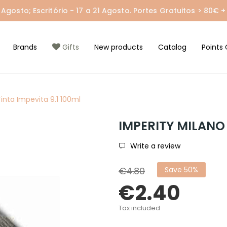
gosto; Escritório - 17 a 21 Agosto. Portes Gratuitos > 80€ + 
Brands
Gifts
New products
Catalog
Points 
inta Impevita 9.1 100ml
IMPERITY MILANO 
Write a review
€4.80
Save 50%
€2.40
Tax included