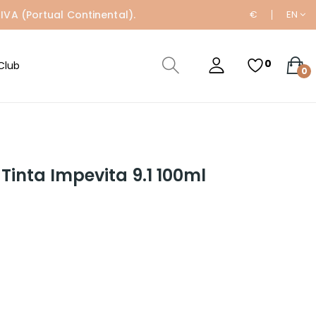
IVA (Portual Continental).
€
EN
0
Club
0
Tinta Impevita 9.1 100ml