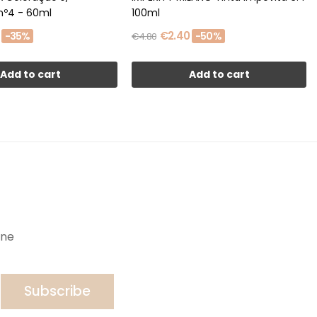
nº4 - 60ml
100ml
€2.40
-35%
-50%
€4.80
Add to cart
Add to cart
ine
Subscribe