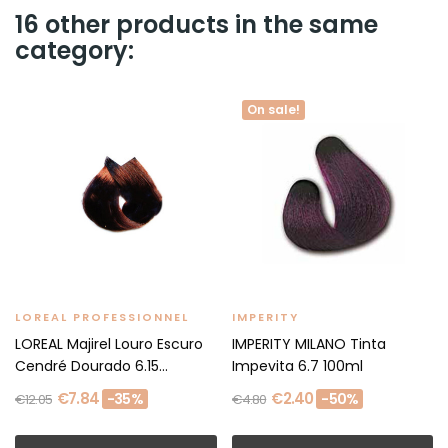
16 other products in the same
category:
On sale!
LOREAL PROFESSIONNEL
IMPERITY
LOREAL Majirel Louro Escuro
IMPERITY MILANO Tinta
Cendré Dourado 6.15...
Impevita 6.7 100ml
€7.84
€2.40
-35%
-50%
€12.05
€4.80