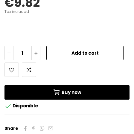
€9.82
Tax included
Add to cart
Buy now

Disponible
Share