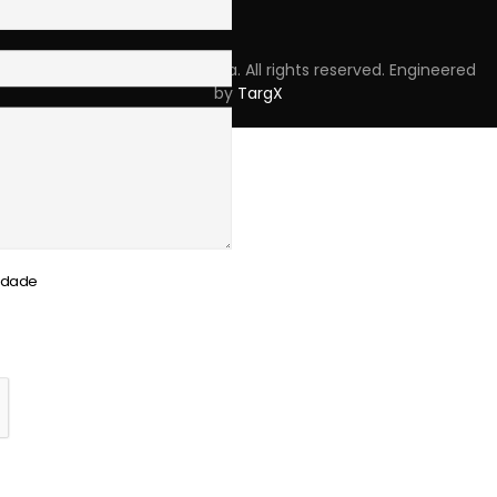
Copyright © 2023 Skpro, Lda. All rights reserved. Engineered
by
TargX
cidade