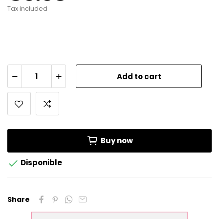
Tax included
Add to cart
Buy now

Disponible
Share