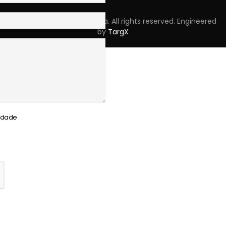
Copyright © 2023 Skpro, Lda. All rights reserved. Engineered
by
TargX
cidade