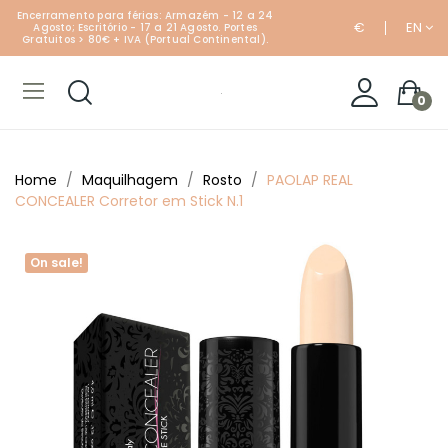
Encerramento para férias: Armazém - 12 a 24
€
EN
Agosto; Escritório - 17 a 21 Agosto. Portes
Gratuitos > 80€ + IVA (Portual Continental).
0
Home
Maquilhagem
Rosto
PAOLAP REAL
CONCEALER Corretor em Stick N.1
On sale!