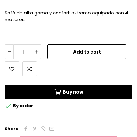
Sofá de alta gama y confort extremo equipado con 4
motores.
Add to cart
Buy now

By order
Share