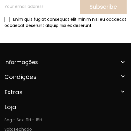
Subscribe
Enim quis fugiat consequat elit minim nisi eu occaecat
occaecat deserunt aliquip nisi ex deserunt.
Informações

Condições

Extras

Loja
Seg - Sex: 9H - 18H
Sab: Fechado