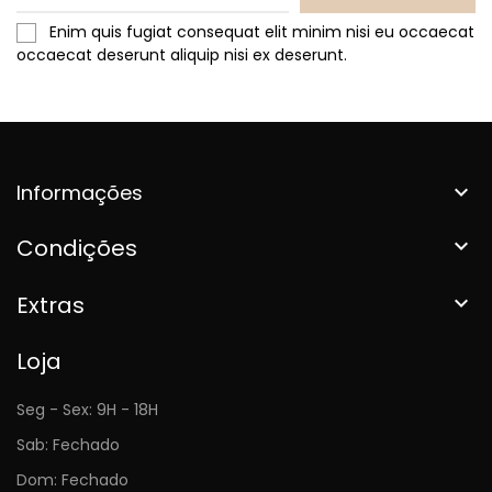
Enim quis fugiat consequat elit minim nisi eu occaecat
occaecat deserunt aliquip nisi ex deserunt.
Informações

Condições

Extras

Loja
Seg - Sex: 9H - 18H
Sab: Fechado
Dom: Fechado