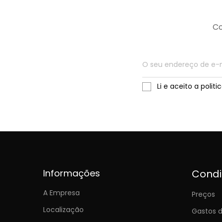
Co
Li e aceito a polit
Informações
Cond
A Empresa
Preços
Localização
Gastos d