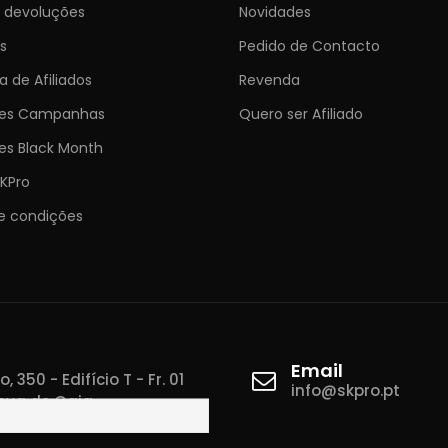
e devoluções
Novidades
s
Pedido de Contacto
 de Afiliados
Revenda
ões Campanhas
Quero ser Afiliado
es Black Month
KPro
e condições
Email
 350 - Edifício T - Fr. 01
info@skpro.pt
ova de Gaia