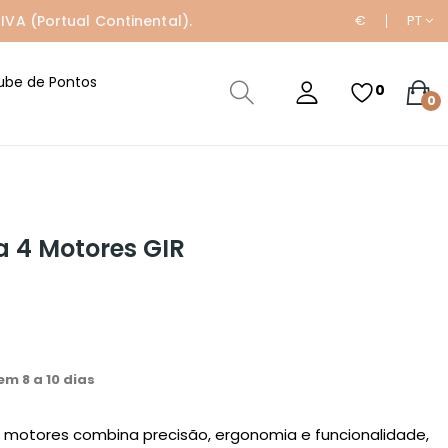
IVA (Portual Continental).
€
PT
ube de Pontos
0
0
a 4 Motores GIR
m 8 a 10 dias
4 motores combina precisão, ergonomia e funcionalidade,