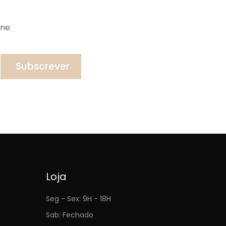
ine
Subscrever
Loja
Seg - Sex: 9H - 18H
Sab: Fechado