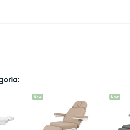
goria:
New
New