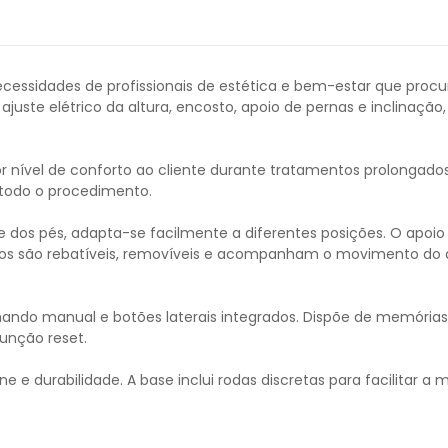
necessidades de profissionais de estética e bem-estar que pro
uste elétrico da altura, encosto, apoio de pernas e inclinação,
or nível de conforto ao cliente durante tratamentos prolongados
e todo o procedimento.
dos pés, adapta-se facilmente a diferentes posições. O apoio 
ços são rebatíveis, removíveis e acompanham o movimento do 
omando manual e botões laterais integrados. Dispõe de memória
função reset.
e e durabilidade. A base inclui rodas discretas para facilitar a